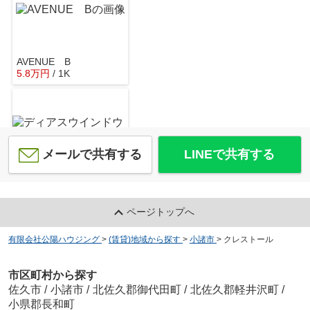
AVENUE B
5.8
万
円
/ 1K
メールで共有する
LINEで共有する
ディアスウインドウ
5.9
万
円
/ 3DK
ページトップへ
有限会社公陽ハウジング
>
(賃貸)地域から探す
>
小諸市
>
クレストール
市区町村から探す
佐久市
/
小諸市
/
北佐久郡御代田町
/
北佐久郡軽井沢町
/
小県郡長和町
グラン ソレイユ