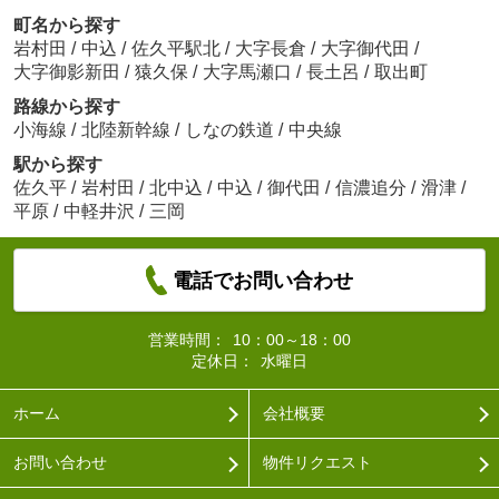
5.35
万
円
/ 1LDK
町名から探す
岩村田
/
中込
/
佐久平駅北
/
大字長倉
/
大字御代田
/
大字御影新田
/
猿久保
/
大字馬瀬口
/
長土呂
/
取出町
路線から探す
小海線
/
北陸新幹線
/
しなの鉄道
/
中央線
駅から探す
佐久平
/
岩村田
/
北中込
/
中込
/
御代田
/
信濃追分
/
滑津
/
ミニョンサンクチノ
6.9
万
円
/ 1LDK
平原
/
中軽井沢
/
三岡
電話でお問い合わせ
営業時間：
10：00～18：00
定休日：
水曜日
ホーム
会社概要
お問い合わせ
物件リクエスト