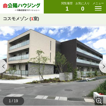
閲覧履歴
お気に入り
メニュー
1
0
コスモメゾン (
1
室)
1 / 19