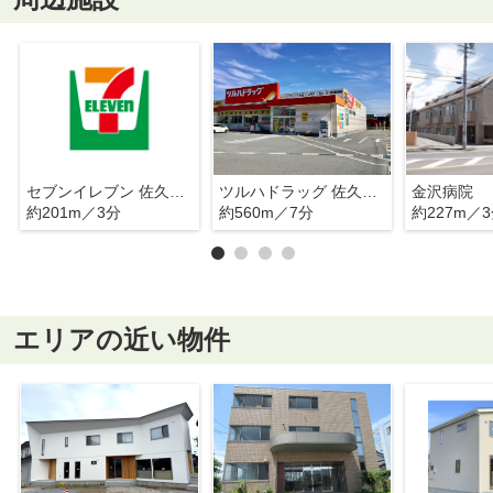
セブンイレブン 佐久岩村田相生店
ツルハドラッグ 佐久岩村田店 調剤
金沢病院
約201m／3分
約560m／7分
約227m／
エリアの近い物件