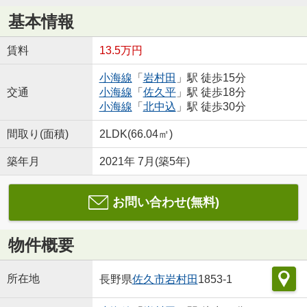
基本情報
賃料
13.5万円
小海線
「
岩村田
」駅 徒歩15分
交通
小海線
「
佐久平
」駅 徒歩18分
小海線
「
北中込
」駅 徒歩30分
間取り(面積)
2LDK(66.04㎡)
築年月
2021年 7月(築5年)
お問い合わせ(無料)
物件概要
所在地
長野県
佐久市
岩村田
1853-1