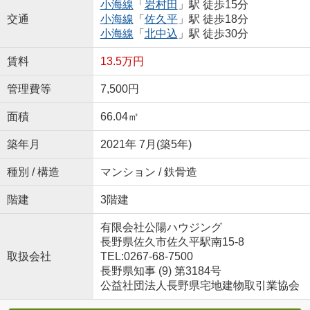
小海線
「
岩村田
」駅 徒歩15分
交通
小海線
「
佐久平
」駅 徒歩18分
小海線
「
北中込
」駅 徒歩30分
賃料
13.5万円
管理費等
7,500円
面積
66.04㎡
築年月
2021年 7月(築5年)
種別 / 構造
マンション / 鉄骨造
階建
3階建
有限会社公陽ハウジング
長野県佐久市佐久平駅南15-8
取扱会社
TEL:0267-68-7500
長野県知事 (9) 第3184号
公益社団法人長野県宅地建物取引業協会