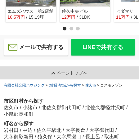
エムズハウス 第2店舗
佐久中央ビル
ヒダマリ
16.5
万
円
/ 15.19坪
12
万
円
/ 3LDK
11
万
円
/ 3
メールで共有する
LINEで共有する
ページトップへ
有限会社公陽ハウジング
>
(賃貸)地域から探す
>
佐久市
>
コスモメゾン
市区町村から探す
佐久市
/
小諸市
/
北佐久郡御代田町
/
北佐久郡軽井沢町
/
小県郡長和町
町名から探す
岩村田
/
中込
/
佐久平駅北
/
大字長倉
/
大字御代田
/
大字御影新田
/
猿久保
/
大字馬瀬口
/
長土呂
/
取出町