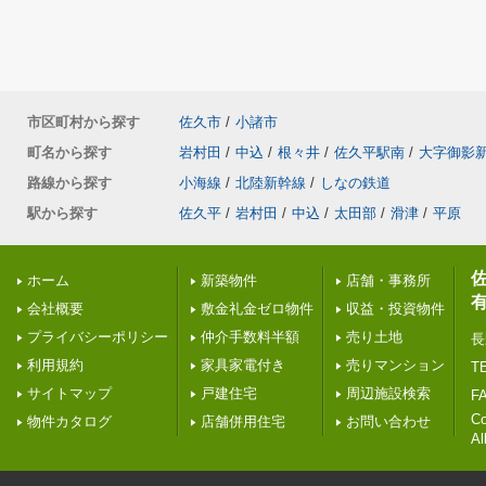
市区町村から探す
佐久市
/
小諸市
町名から探す
岩村田
/
中込
/
根々井
/
佐久平駅南
/
大字御影
路線から探す
小海線
/
北陸新幹線
/
しなの鉄道
駅から探す
佐久平
/
岩村田
/
中込
/
太田部
/
滑津
/
平原
ホーム
新築物件
店舗・事務所
会社概要
敷金礼金ゼロ物件
収益・投資物件
プライバシーポリシー
仲介手数料半額
売り土地
長
利用規約
家具家電付き
売りマンション
TE
サイトマップ
戸建住宅
周辺施設検索
FA
C
物件カタログ
店舗併用住宅
お問い合わせ
Al