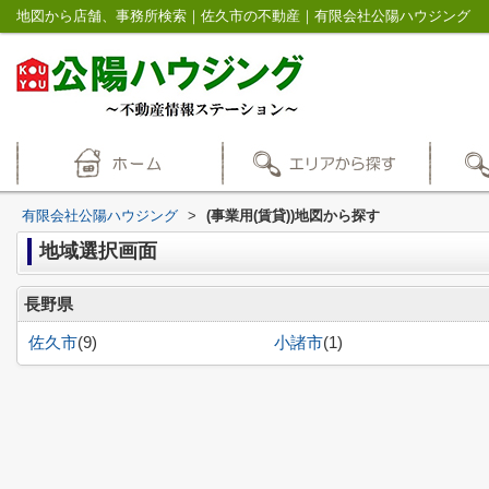
地図から店舗、事務所検索｜佐久市の不動産｜有限会社公陽ハウジング
有限会社公陽ハウジング
>
(事業用(賃貸))地図から探す
地域選択画面
長野県
佐久市
(9)
小諸市
(1)