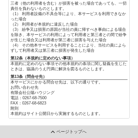
三者（他の利用者を含む）が損害を被った場合であっても、一切
責任を負わないものとします。
（1） 利用者設備の不具合等により、本サービスを利用できなか
った場合
（2） 利用者が本規約に違反した場合
（3） 紛争又は損害の原因が当社の責に帰すべき事由による場合
を除き、本サービスの利用によって利用者と第三者との間で紛争
が生じた場合又は利用者が第三者に損害を与えた場合
（4） その他本サービスを利用することにより、当社の責によら
ずして利用者又は第三者に損害が発生した場合
第12条（本規約に定めのない事項）
本規約に定めのない事項その他本規約の条項に関し疑義を生じた
ときは、協議のうえ円満に解決を図るものとします。
第13条（問合せ先）
本サービスにかかる問合せ先は、以下の通りです。
お問い合わせ先
有限会社公陽ハウジング
電話：0267-68-7500
FAX：0267-68-6823
附則
本規約はサイト公開日から実施するものとします。
ページトップへ