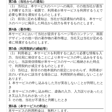
第3条（当社からの通知）
（1） 当社は、本サービスのページへの掲示、その他当社が適当
と判断する方法・範囲で、利用者が本サービスを利用するうえで
必要な事項を通知するものとします。
（2） 前項に定める通知は、当社が当該通知の内容を、本サービ
スのページに掲示した時点から効力を有するものとします。
第4条（著作権）
本サービスにおいて当社が提供するページ等のコンテンツ、画面
デザインその他一切の著作物の著作権は、当社又は当社が定める
者に帰属するものとします。
第5条（利用契約の締結等）
（1） 利用者は、本サービスを利用するにあたり必要な情報を入
力、当社宛に発信することにより本サービスの申し込みをするも
のとし、当該発信情報が本サービスのサーバに格納された時点
で、利用契約が成立するものとします。
（2） 当社は、前項その他本規約の規定にかかわらず、利用者が
次のいずれかに該当する場合には、利用契約を締結しないことが
あります。
1. 本サービスの申し込みをした方が実在しないことが判明したと
き
2. 本サービスの申し込み時に、虚偽の入力、入力誤りがあったと
き又は入力もれがあったとき
3. その他、当社が不適当と判断したとき
第6条（本サービスの料金）
本サービスの利用料金は、無料とします。