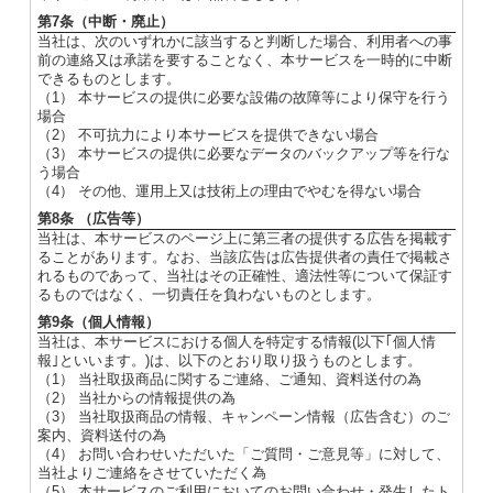
第7条（中断・廃止）
当社は、次のいずれかに該当すると判断した場合、利用者への事
前の連絡又は承諾を要することなく、本サービスを一時的に中断
できるものとします。
（1） 本サービスの提供に必要な設備の故障等により保守を行う
場合
（2） 不可抗力により本サービスを提供できない場合
（3） 本サービスの提供に必要なデータのバックアップ等を行な
う場合
（4） その他、運用上又は技術上の理由でやむを得ない場合
第8条 （広告等）
当社は、本サービスのページ上に第三者の提供する広告を掲載す
ることがあります。なお、当該広告は広告提供者の責任で掲載さ
れるものであって、当社はその正確性、適法性等について保証す
るものではなく、一切責任を負わないものとします。
第9条（個人情報）
当社は、本サービスにおける個人を特定する情報(以下｢個人情
報｣といいます。)は、以下のとおり取り扱うものとします。
（1） 当社取扱商品に関するご連絡、ご通知、資料送付の為
（2） 当社からの情報提供の為
（3） 当社取扱商品の情報、キャンペーン情報（広告含む）のご
案内、資料送付の為
（4） お問い合わせいただいた「ご質問・ご意見等」に対して、
当社よりご連絡をさせていただく為
（5） 本サービスのご利用においてのお問い合わせ・発生したト