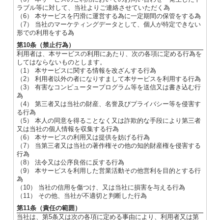
ラブル等に対して、当社よりご連絡させていただく為
（6） 本サービスを円滑に運営する為に一定期間の保管をする為
（7） 当社のマーケティングデータとして、個人が特定できない
形での利用をする為
第10条（禁止行為）
利用者は、本サービスの利用にあたり、次の各項に定める行為を
してはならないものとします。
（1） 本サービスに関する情報を改ざんする行為
（2） 利用者以外の者になりすまして本サービスを利用する行為
（3） 有害なコンピュータープログラム等を送信又は書き込む行
為
（4） 第三者又は当社の財産、名誉及びプライバシー等を侵害す
る行為
（5） 本人の同意を得ることなく又は詐欺的な手段により第三者
又は当社の個人情報を収集する行為
（6） 本サービスの利用又は提供を妨げる行為
（7） 当第三者又は当社の著作権その他の知的財産権を侵害する
行為
（8） 法令又は公序良俗に反する行為
（9） 本サービスを利用した営業活動その他営利を目的とする行
為
（10） 当社の信用を傷つけ、又は当社に損害を与える行為
（11） その他、当社が不適切と判断した行為
第11条（責任の範囲）
当社は、第5条又は次の各項に定める事由により、利用者又は第