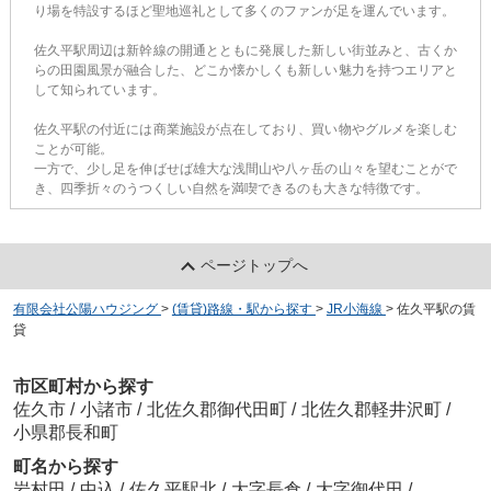
り場を特設するほど聖地巡礼として多くのファンが足を運んでいます。
佐久平駅周辺は新幹線の開通とともに発展した新しい街並みと、古くか
らの田園風景が融合した、どこか懐かしくも新しい魅力を持つエリアと
して知られています。
佐久平駅の付近には商業施設が点在しており、買い物やグルメを楽しむ
ことが可能。
一方で、少し足を伸ばせば雄大な浅間山や八ヶ岳の山々を望むことがで
き、四季折々のうつくしい自然を満喫できるのも大きな特徴です。
ページトップへ
有限会社公陽ハウジング
>
(賃貸)路線・駅から探す
>
JR小海線
>
佐久平駅の賃
貸
市区町村から探す
佐久市
/
小諸市
/
北佐久郡御代田町
/
北佐久郡軽井沢町
/
小県郡長和町
町名から探す
岩村田
/
中込
/
佐久平駅北
/
大字長倉
/
大字御代田
/