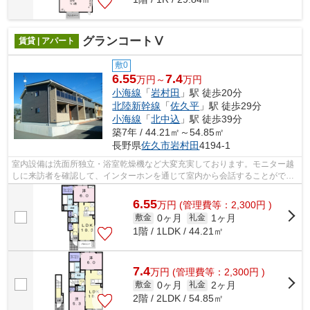
グランコートⅤ
賃貸 | アパート
敷0
6.55
7.4
万円～
万円
小海線
「
岩村田
」駅 徒歩20分
北陸新幹線
「
佐久平
」駅 徒歩29分
小海線
「
北中込
」駅 徒歩39分
築7年 / 44.21㎡～54.85㎡
長野県
佐久市
岩村田
4194-1
室内設備は洗面所独立・浴室乾燥機など大変充実しております。モニター越
しに来訪者を確認して、インターホンを通じて室内から会話することができ
ます。収納はシューズボックス・ウォ...
6.55
万
円
(管理費等：2,300円 )
0ヶ月
1ヶ月
敷金
礼金
1階 / 1LDK / 44.21㎡
7.4
万
円
(管理費等：2,300円 )
0ヶ月
2ヶ月
敷金
礼金
2階 / 2LDK / 54.85㎡