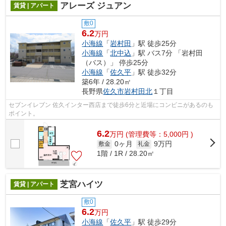
アレーズ ジュアン
賃貸 | アパート
敷0
6.2
万円
小海線
「
岩村田
」駅 徒歩25分
小海線
「
北中込
」駅 バス7分 「岩村田
（バス）」 停歩25分
小海線
「
佐久平
」駅 徒歩32分
築6年 / 28.20㎡
長野県
佐久市
岩村田北
１丁目
セブンイレブン 佐久インター西店まで徒歩6分と近場にコンビニがあるのも
ポイント。
6.2
万
円
(管理費等：5,000円 )
0ヶ月
9万円
敷金
礼金
1階 / 1R / 28.20㎡
芝宮ハイツ
賃貸 | アパート
敷0
6.2
万円
小海線
「
佐久平
」駅 徒歩29分