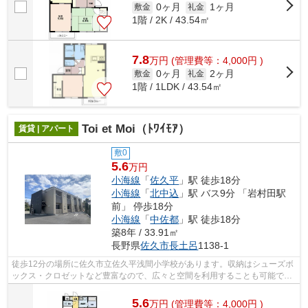
0ヶ月
1ヶ月
敷金
礼金
1階 / 2K / 43.54㎡
7.8
万
円
(管理費等：4,000円 )
0ヶ月
2ヶ月
敷金
礼金
1階 / 1LDK / 43.54㎡
Toi et Moi（ﾄﾜｲﾓｱ）
賃貸 | アパート
敷0
5.6
万円
小海線
「
佐久平
」駅 徒歩18分
小海線
「
北中込
」駅 バス9分 「岩村田駅
前」 停歩18分
小海線
「
中佐都
」駅 徒歩18分
築8年 / 33.91㎡
長野県
佐久市
長土呂
1138-1
徒歩12分の場所に佐久市立佐久平浅間小学校があります。収納はシューズボ
ックス・クロゼットなど豊富なので、広々と空間を利用することも可能で
す。直接会わずにインターホン越しに来...
5.6
万
円
(管理費等：4,000円 )