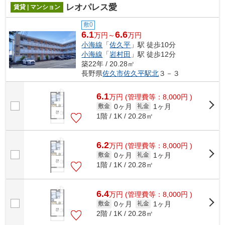
レオパレス愛
賃貸 | マンション
敷0
6.1
6.6
万円～
万円
小海線
「
佐久平
」駅 徒歩10分
小海線
「
岩村田
」駅 徒歩12分
築22年 / 20.28㎡
長野県
佐久市
佐久平駅北
３－３
6.1
万
円
(管理費等：8,000円 )
0ヶ月
1ヶ月
敷金
礼金
1階 / 1K / 20.28㎡
6.2
万
円
(管理費等：8,000円 )
0ヶ月
1ヶ月
敷金
礼金
1階 / 1K / 20.28㎡
6.4
万
円
(管理費等：8,000円 )
0ヶ月
1ヶ月
敷金
礼金
2階 / 1K / 20.28㎡