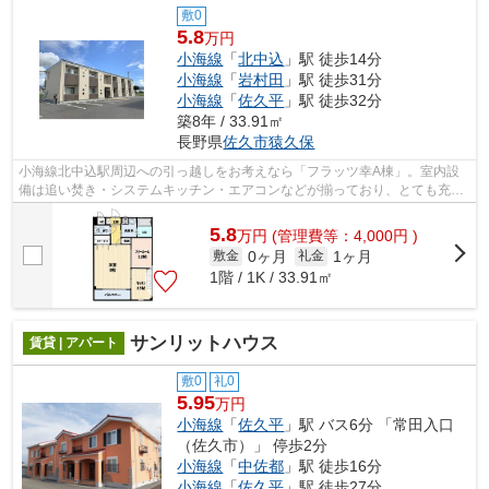
敷0
5.8
万円
小海線
「
北中込
」駅 徒歩14分
小海線
「
岩村田
」駅 徒歩31分
小海線
「
佐久平
」駅 徒歩32分
築8年 / 33.91㎡
長野県
佐久市
猿久保
小海線北中込駅周辺への引っ越しをお考えなら「フラッツ幸A棟」。室内設
備は追い焚き・システムキッチン・エアコンなどが揃っており、とても充実
しています。駅から徒歩14分のところに...
5.8
万
円
(管理費等：4,000円 )
0ヶ月
1ヶ月
敷金
礼金
1階 / 1K / 33.91㎡
サンリットハウス
賃貸 | アパート
敷0
礼0
5.95
万円
小海線
「
佐久平
」駅 バス6分 「常田入口
（佐久市）」 停歩2分
小海線
「
中佐都
」駅 徒歩16分
小海線
「
佐久平
」駅 徒歩27分