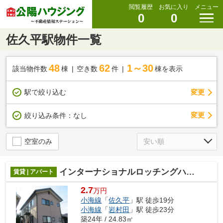
閲覧履歴
お気に入り
メニュー
0
0
佐久平駅物件一覧
48
62
1～30
該当物件数
棟
空き数
件
棟を表示
駅で絞り込む
変更
変更
絞り込み条件：
なし
空室のみ
インターナショナルロッチングハウス
賃貸 | アパート
2.7
万円
小海線
「
佐久平
」駅 徒歩19分
小海線
「
岩村田
」駅 徒歩23分
築24年 / 24.83㎡