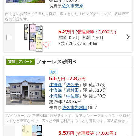
築18年 / 58.48㎡
長野県
佐久市
安原
南向きのお部屋で日当たり良好。広々としたリビングダイニング。収納豊富
なお部屋です。
5.2
万
円
(管理費等：5,800円 )
0ヶ月
1ヶ月
敷金
礼金
2階 / 2LDK / 58.48㎡
フォーレス砂田B
賃貸 | アパート
敷0
5.5
7.8
万円～
万円
小海線
「
佐久平
」駅 徒歩17分
小海線
「
岩村田
」駅 徒歩19分
小海線
「
中佐都
」駅 徒歩30分
築25年 / 43.54㎡
長野県
佐久市
岩村田
1687
TVインターホンで来客時に顔が見えます。収納はシューズボックス・クロゼ
ットなど豊富なので、広々と空間を利用することも可能です。室内設備はネ
ット使用料不要・エアコン・対面式キ...
5.5
万
円
(管理費等：4,000円 )