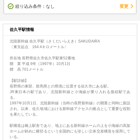
変更
絞り込み条件：
なし
佐久平駅情報
北陸新幹線 佐久平駅（さくだいらえき）SAKUDAIRA
〔東京起点 164.4キロメートル〕
所在地 長野県佐久市佐久平駅東52番地
開 業 平成 9年（1997年）10月1日
標 高 701メートル
【駅詳細】
長野県の東部、群馬県との県境に位置する佐久市にある駅。
JR東日本の駅であり、北陸新幹線と小海線が乗り入れる接続駅であ
る。
1997年10月1日、北陸新幹線（当時の長野新幹線）の開業と同時に新設
され、以来、佐久地域における新幹線アクセスの拠点として重要な役割
を果たしている。
駅構造は橋上駅舎であり、地上にある新幹線ホームの上を小海線の高架
ホームが斜めに横切るという全国的にも珍しい立体交差構造を採用して
いる。