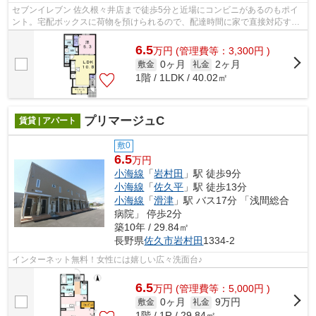
セブンイレブン 佐久根々井店まで徒歩5分と近場にコンビニがあるのもポイ
ント。宅配ボックスに荷物を預けられるので、配達時間に家で直接対応する
必要はなく外出中や仕事中に時間を気...
6.5
万
円
(管理費等：3,300円 )
0ヶ月
2ヶ月
敷金
礼金
1階 / 1LDK / 40.02㎡
プリマージュC
賃貸 | アパート
敷0
6.5
万円
小海線
「
岩村田
」駅 徒歩9分
小海線
「
佐久平
」駅 徒歩13分
小海線
「
滑津
」駅 バス17分 「浅間総合
病院」 停歩2分
築10年 / 29.84㎡
長野県
佐久市
岩村田
1334-2
インターネット無料！女性には嬉しい広々洗面台♪
6.5
万
円
(管理費等：5,000円 )
0ヶ月
9万円
敷金
礼金
1階 / 1R / 29.84㎡