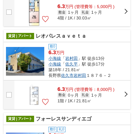
6.3
万
円
(管理費等：5,000円 )
1ヶ月
1ヶ月
敷金
礼金
4階 / 1K / 30.03㎡
レオパレスａｖｅｔａ
賃貸 | アパート
敷0
6.3
万円
小海線
「
岩村田
」駅 徒歩13分
小海線
「
佐久平
」駅 徒歩17分
築18年 / 21.81㎡
長野県
佐久市
岩村田
１８７６－２
6.3
万
円
(管理費等：8,000円 )
0ヶ月
1ヶ月
敷金
礼金
1階 / 1K / 21.81㎡
フォーレスサンディエゴ
賃貸 | アパート
敷0
礼0