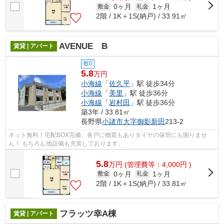
0ヶ月
1ヶ月
敷金
礼金
2階 / 1K＋1S(納戸) / 33.91㎡
AVENUE B
賃貸 | アパート
敷0
5.8
万円
小海線
「
佐久平
」駅 徒歩34分
小海線
「
美里
」駅 徒歩36分
小海線
「
岩村田
」駅 徒歩36分
築3年 / 33.81㎡
長野県
小諸市
大字御影新田
213-2
ネット無料！宅配BOX完備、各戸に物置もありタイヤの保管にも困りませ
ん！ もちろん他設備も充実しております。
5.8
万
円
(管理費等：4,000円 )
0ヶ月
1ヶ月
敷金
礼金
2階 / 1K＋1S(納戸) / 33.81㎡
フラッツ幸A棟
賃貸 | アパート