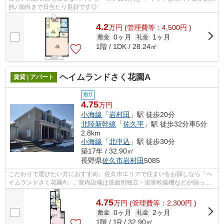
的♪ 南向きで日当たり良好です◎
4.2
万
円
(管理費等：4,500円 )
0ヶ月
1ヶ月
敷金
礼金
1階 / 1DK / 28.24㎡
ヘイムランドさく花園A
賃貸 | アパート
敷0
4.75
万円
小海線
「
岩村田
」駅 徒歩20分
北陸新幹線
「
佐久平
」駅 徒歩32分車5分
2.8km
小海線
「
北中込
」駅 徒歩30分
築17年 / 32.90㎡
長野県
佐久市
岩村田
5085
こだわりで選びたい方におすすめ。佐久市エリアで住まいをお探しなら「ヘ
イムランドさく花園A」。室内設備は洗面所独立・浴室乾燥機などが揃って
いるので、快適に過ごしやすいお部屋に...
4.75
万
円
(管理費等：2,300円 )
0ヶ月
2ヶ月
敷金
礼金
1階 / 1R / 32.90㎡