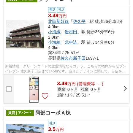
敷0
礼0
3.49
万円
北陸新幹線
「
佐久平
」駅 徒歩36分車8分
4.0km
小海線
「
岩村田
」駅 徒歩36分車6分
2.9km
小海線
「
北中込
」駅 徒歩34分車8分
4.0km
築34年 / 25.51㎡
長野県
佐久市
新子田
1697-1
新着情報：グリーンコートの空室情報ならコチラ。こちらの物件からセブン
イレブン 佐久新子田店まで145mです。造りとデザインに関して、自信をも
って情報を提供できるマンションです。...
3.49
万
円
(管理費等：- )
0ヶ月
0ヶ月
敷金
礼金
1階 / 1K / 25.51㎡
阿部コーポＡ棟
賃貸 | アパート
礼0
3.5
万円