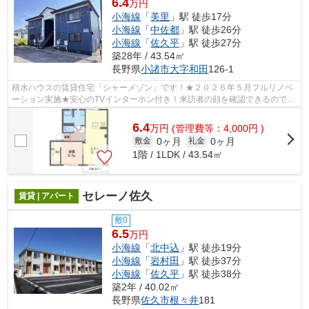
6.4
万円
小海線
「
美里
」駅 徒歩17分
小海線
「
中佐都
」駅 徒歩26分
小海線
「
佐久平
」駅 徒歩27分
築28年 / 43.54㎡
長野県
小諸市
大字和田
126-1
積水ハウスの賃貸住宅「シャーメゾン」です！★２０２６年５月フルリノベ
ーション実施★安心のTVインターホン付き！来訪者の顔を確認できるので、
防犯面もバッチリです。機能的なシャン...
6.4
万
円
(管理費等：4,000円 )
0ヶ月
0ヶ月
敷金
礼金
1階 / 1LDK / 43.54㎡
セレーノ佐久
賃貸 | アパート
敷0
6.5
万円
小海線
「
北中込
」駅 徒歩19分
小海線
「
岩村田
」駅 徒歩37分
小海線
「
佐久平
」駅 徒歩38分
築2年 / 40.02㎡
長野県
佐久市
根々井
181