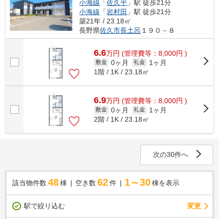
小海線
「
佐久平
」駅 徒歩21分
小海線
「
岩村田
」駅 徒歩21分
築21年 / 23.18㎡
長野県
佐久市
長土呂
１９０－８
6.6
万
円
(管理費等：8,000円 )
0ヶ月
1ヶ月
敷金
礼金
1階 / 1K / 23.18㎡
6.9
万
円
(管理費等：8,000円 )
0ヶ月
1ヶ月
敷金
礼金
2階 / 1K / 23.18㎡
次の30件へ
48
62
1～30
該当物件数
棟
空き数
件
棟を表示
駅で絞り込む
変更