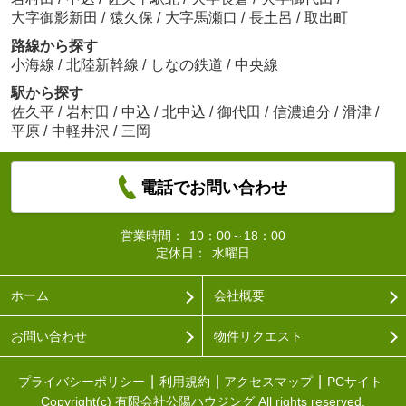
大字御影新田
/
猿久保
/
大字馬瀬口
/
長土呂
/
取出町
路線から探す
小海線
/
北陸新幹線
/
しなの鉄道
/
中央線
駅から探す
佐久平
/
岩村田
/
中込
/
北中込
/
御代田
/
信濃追分
/
滑津
/
平原
/
中軽井沢
/
三岡
電話でお問い合わせ
営業時間：
10：00～18：00
定休日：
水曜日
ホーム
会社概要
お問い合わせ
物件リクエスト
プライバシーポリシー
利用規約
アクセスマップ
PCサイト
Copyright(c) 有限会社公陽ハウジング All rights reserved.