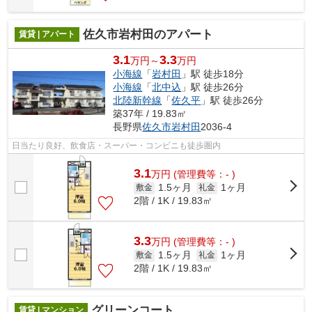
佐久市岩村田のアパート
賃貸 | アパート
3.1
3.3
万円～
万円
小海線
「
岩村田
」駅 徒歩18分
小海線
「
北中込
」駅 徒歩26分
北陸新幹線
「
佐久平
」駅 徒歩26分
築37年 / 19.83㎡
長野県
佐久市
岩村田
2036-4
日当たり良好、飲食店・スーパー・コンビニも徒歩圏内
3.1
万
円
(管理費等：- )
1.5ヶ月
1ヶ月
敷金
礼金
2階 / 1K / 19.83㎡
3.3
万
円
(管理費等：- )
1.5ヶ月
1ヶ月
敷金
礼金
2階 / 1K / 19.83㎡
グリーンコート
賃貸 | マンション