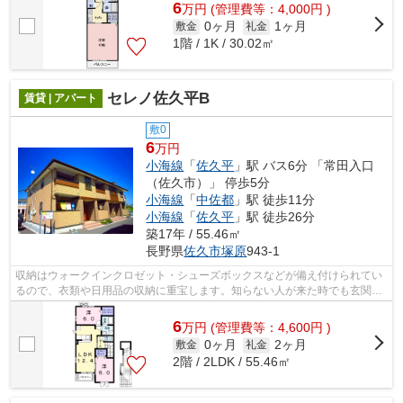
6
万
円
(管理費等：4,000円 )
0ヶ月
1ヶ月
敷金
礼金
1階 / 1K / 30.02㎡
セレノ佐久平B
賃貸 | アパート
敷0
6
万円
小海線
「
佐久平
」駅 バス6分 「常田入口
（佐久市）」 停歩5分
小海線
「
中佐都
」駅 徒歩11分
小海線
「
佐久平
」駅 徒歩26分
築17年 / 55.46㎡
長野県
佐久市
塚原
943-1
収納はウォークインクロゼット・シューズボックスなどが備え付けられてい
るので、衣類や日用品の収納に重宝します。知らない人が来た時でも玄関を
開ける必要がなくなるモニター付きイ...
6
万
円
(管理費等：4,600円 )
0ヶ月
2ヶ月
敷金
礼金
2階 / 2LDK / 55.46㎡