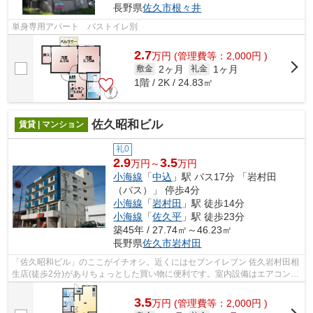
長野県
佐久市
根々井
単身専用アパート バストイレ別
2.7
万
円
(管理費等：2,000円 )
2ヶ月
1ヶ月
敷金
礼金
1階 / 2K / 24.83㎡
佐久昭和ビル
賃貸 | マンション
礼0
2.9
3.5
万円～
万円
小海線
「
中込
」駅 バス17分 「岩村田
（バス）」 停歩4分
小海線
「
岩村田
」駅 徒歩14分
小海線
「
佐久平
」駅 徒歩23分
築45年 / 27.74㎡～46.23㎡
長野県
佐久市
岩村田
「佐久昭和ビル」のここがイチオシ。近くにはセブンイレブン 佐久岩村田相
生店(徒歩2分)がありちょっとした買い物に便利です。室内設備はエアコン・
追い焚きなど豊富に揃っており、過...
3.5
万
円
(管理費等：2,000円 )