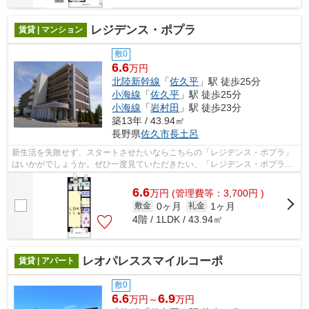
レジデンス・ポプラ
賃貸 | マンション
敷0
6.6
万円
北陸新幹線
「
佐久平
」駅 徒歩25分
小海線
「
佐久平
」駅 徒歩25分
小海線
「
岩村田
」駅 徒歩23分
築13年 / 43.94㎡
長野県
佐久市
長土呂
新生活を失敗せず、スタートさせたいならこちらの「レジデンス・ポプラ」
はいかがでしょうか。ぜひ一度見ていただきたい、「レジデンス・ポプラ」
です。室内設備はエアコン・システム...
6.6
万
円
(管理費等：3,700円 )
0ヶ月
1ヶ月
敷金
礼金
4階 / 1LDK / 43.94㎡
レオパレススマイルコーポ
賃貸 | アパート
敷0
6.6
6.9
万円～
万円