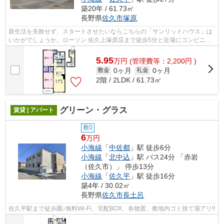
築20年 / 61.73㎡
長野県
佐久市
塚原
新生活を失敗せず、スタートさせたいならこちらの「サンリットハウス」は
いかがでしょうか。ローソン 佐久上塚原店まで徒歩5分と近場にコンビニが
あるのもポイント。モニター越しに来...
5.95
万
円
(管理費等：2,200円 )
0ヶ月
0ヶ月
敷金
礼金
2階 / 2LDK / 61.73㎡
グリーン・グラス
賃貸 | アパート
敷0
6
万円
小海線
「
中佐都
」駅 徒歩6分
小海線
「
北中込
」駅 バス24分 「赤岩
（佐久市）」 停歩13分
小海線
「
佐久平
」駅 徒歩16分
築4年 / 30.02㎡
長野県
佐久市
長土呂
佐久平駅まで徒歩圏♪無料Wi-Fi、宅配BOX、各物置、敷地内ゴミ捨て場アリ!!