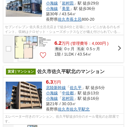
小海線
「
岩村田
」駅 徒歩29分
小海線
「
美里
」駅 徒歩36分
築30年 / 43.54㎡
長野県
佐久市
長土呂
800-20
セブンイレブン 佐久長土呂北店まで徒歩4分と近場にコンビニがあるのもポ
イント。収納はクロゼット・シューズボックスなどが備え付けられているの
で、衣類や日用品の収納に重宝します...
6.2
万
円
(管理費等：4,000円 )
0ヶ月
0.5ヶ月
敷金
礼金
1階 / 1LDK / 43.54㎡
佐久市佐久平駅北のマンション
賃貸 | マンション
6.3
万円
北陸新幹線
「
佐久平
」駅 徒歩5分
小海線
「
中佐都
」駅 徒歩13分
小海線
「
岩村田
」駅 徒歩16分
築21年 / 30.03㎡
長野県
佐久市
佐久平駅北
エレベーター付きのマンション。佐久平駅徒歩5分のオール電化のお部屋で
す。