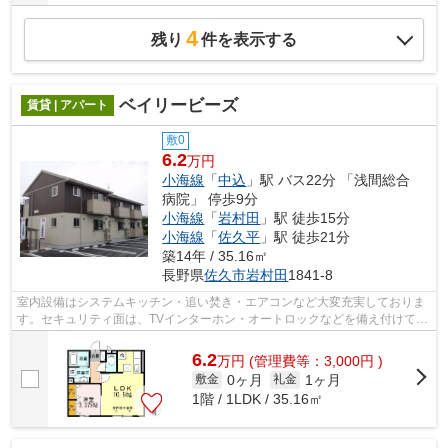
4
残り
件を表示する
ベイリービーズ
賃貸 | アパート
敷0
6.2
万円
小海線
「
中込
」駅 バス22分 「浅間総合
病院」 停歩9分
小海線
「
岩村田
」駅 徒歩15分
小海線
「
佐久平
」駅 徒歩21分
築14年 / 35.16㎡
長野県
佐久市
岩村田
1841-8
室内設備はシステムキッチン・追い焚き・エアコンなど大変充実しておりま
す。セキュリティ面は、TVインターホン・オートロックなどを備え付けてい
るので安心して暮らせます。アパート...
6.2
万
円
(管理費等：3,000円 )
0ヶ月
1ヶ月
敷金
礼金
1階 / 1LDK / 35.16㎡