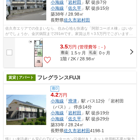
小海線
「
岩村田
」駅 徒歩7分
小海線
「
佐久平
」駅 徒歩15分
築38年 / 28.98㎡
長野県
佐久市
岩村田
佐久市エリアでの住まいなら、住み心地も快適な「阿部コーポＡ棟」はいか
がでしょうか。金沢病院まで291mです。家賃は月々3.5万円でございます。
お部屋探しをするなら、当社にご連絡下...
3.5
万
円
(管理費等：- )
1.5ヶ月
0ヶ月
敷金
礼金
1階 / 2K / 28.98㎡
フレグランスFUJI
賃貸 | アパート
敷0
4.2
万円
小海線
「
滑津
」駅 バス12分 「岩村田
（バス）」 停歩14分
小海線
「
岩村田
」駅 徒歩19分
小海線
「
佐久平
」駅 徒歩29分
築33年 / 28.24㎡
長野県
佐久市
岩村田
4198-1
怪しい来訪者にも安心なTVインターホン設備付き！ ネット使用料不要が魅力