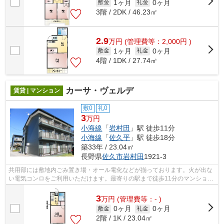
1ヶ月
0ヶ月
敷金
礼金
3階 / 2DK / 46.23㎡
2.9
万
円
(管理費等：2,000円 )
1ヶ月
0ヶ月
敷金
礼金
4階 / 1DK / 27.74㎡
カーサ・ヴェルデ
賃貸 | マンション
敷0
礼0
3
万円
小海線
「
岩村田
」駅 徒歩11分
小海線
「
佐久平
」駅 徒歩18分
築33年 / 23.04㎡
長野県
佐久市
岩村田
1921-3
共用部には敷地内ごみ置き場・オール電化などが揃っております。火が出な
い電気コンロをご利用いただけます。最寄りの駅まで徒歩11分のマンション
です。駐輪場付きの物件です。
3
万
円
(管理費等：- )
0ヶ月
0ヶ月
敷金
礼金
2階 / 1K / 23.04㎡