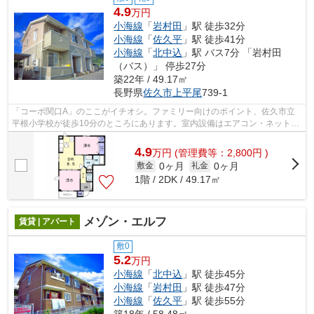
4.9
万円
小海線
「
岩村田
」駅 徒歩32分
小海線
「
佐久平
」駅 徒歩41分
小海線
「
北中込
」駅 バス7分 「岩村田
（バス）」 停歩27分
築22年 / 49.17㎡
長野県
佐久市
上平尾
739-1
「コーポ関口A」のここがイチオシ。ファミリー向けのポイント、佐久市立
平根小学校が徒歩10分のところにあります。室内設備はエアコン・ネット使
用料不要・BSなどが揃っており、とても...
4.9
万
円
(管理費等：2,800円 )
0ヶ月
0ヶ月
敷金
礼金
1階 / 2DK / 49.17㎡
メゾン・エルフ
賃貸 | アパート
敷0
5.2
万円
小海線
「
北中込
」駅 徒歩45分
小海線
「
岩村田
」駅 徒歩47分
小海線
「
佐久平
」駅 徒歩55分