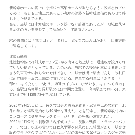
新幹線ホームの真上に小海線の高架ホームが重なるように設置されてい
るのは、もともと地上にあった小海線の線路を新幹線整備にあわせて持
ち上げた結果である。
当初、当駅には小海線のホームを設けない計画であったが、地域住民や
自治体の強い要望を受けて請願駅として設置された。
駅の東西には「浅間口」と「蓼科口」の2つの出入口があり、自由通路
で連絡している。
北陸新幹線
北陸新幹線は相対式ホーム2面2線を有する地上駅で、通過線が設けられ
ていない構造となっている。このため、当駅での後続列車による追い抜
きや列車同士の待ち合わせはできない。駅舎は橋上駅舎であり、改札口
は新幹線ホームの上部に位置している。停車する列車は「あさま」と一
部の「はくたか」であり、速達タイプの「かがやき」はすべて通過す
る。当駅は高崎駅と長野駅のほぼ中間に位置し、高崎駅まで約25分、東
京駅まで約1時間20分で結ばれている。
2023年9月15日には、佐久市出身の漫画原作者・武論尊氏の代表作『北
斗の拳』が連載開始から40周年を迎えたことを記念し、新幹線改札内の
コンコースに登場キャラクター「ジャギ」の胸像が設置された。
2025年4月公開の劇場版「名探偵コナン 隻眼の残像（フラッシュバッ
ク）」では、映画の冒頭では佐久平駅を背景にした場面があり、駅舎併
設のプラザ佐久では特産品やお土産品のほかに名探偵コナンのグッズ売