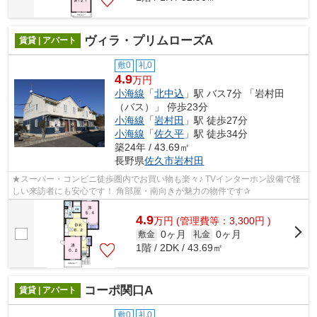
ヴィラ・プリムローズA
賃貸 | アパート
敷0
礼0
4.9
万円
小海線
「
北中込
」駅 バス7分 「岩村田
（バス）」 停歩23分
小海線
「
岩村田
」駅 徒歩27分
小海線
「
佐久平
」駅 徒歩34分
築24年 / 43.69㎡
長野県
佐久市
岩村田
★スーパー・コンビニ徒歩圏内でお買い物も楽々♪ TVインターホン設備で怪
しい来訪者にも安心です！ 角部屋・南向きが魅力の物件です✰
4.9
万
円
(管理費等：3,300円 )
0ヶ月
0ヶ月
敷金
礼金
1階 / 2DK / 43.69㎡
コーポ関口A
賃貸 | アパート
敷0
礼0