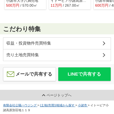
小諸市大字八満売地
イトーピア小諸高原別荘地
小諸市御影
500
万
円
/ 570.00㎡
11
万
円
/ 267.00㎡
600
万
円
/ 
こだわり特集
収益・投資物件売買特集
売り土地売買特集
メールで共有する
LINEで共有する
ページトップへ
有限会社公陽ハウジング
>
(土地(売買))地域から探す
>
小諸市
>
イトーピア小
諸高原別荘地１１９