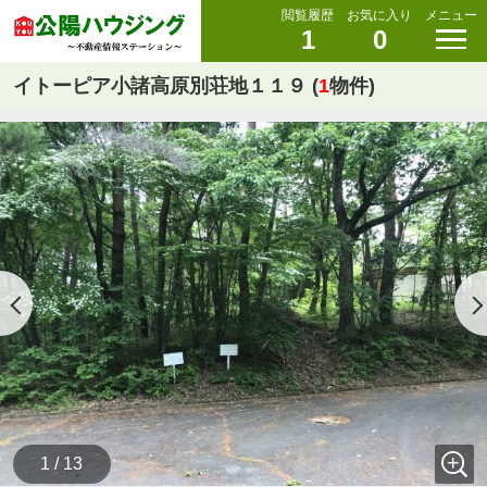
閲覧履歴
お気に入り
メニュー
1
0
イトーピア小諸高原別荘地１１９ (
1
物件)
1 / 13