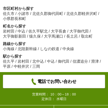
市区町村から探す
佐久市
/
小諸市
/
北佐久郡御代田町
/
北佐久郡軽井沢町
/
小県郡長和町
町名から探す
岩村田
/
中込
/
佐久平駅北
/
大字長倉
/
大字御代田
/
大字御影新田
/
猿久保
/
大字馬瀬口
/
長土呂
/
取出町
路線から探す
小海線
/
北陸新幹線
/
しなの鉄道
/
中央線
駅から探す
佐久平
/
岩村田
/
北中込
/
中込
/
御代田
/
信濃追分
/
滑津
/
平原
/
中軽井沢
/
三岡
電話でお問い合わせ
営業時間：
10：00～18：00
定休日：
水曜日