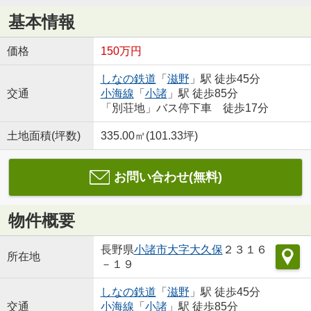
基本情報
価格
150万円
しなの鉄道
「
滋野
」駅 徒歩45分
交通
小海線
「
小諸
」駅 徒歩85分
「別荘地」バス停下車 徒歩17分
土地面積(坪数)
335.00㎡(101.33坪)
お問い合わせ(無料)
物件概要
長野県
小諸市
大字大久保
２３１６
所在地
－１９
しなの鉄道
「
滋野
」駅 徒歩45分
交通
小海線
「
小諸
」駅 徒歩85分