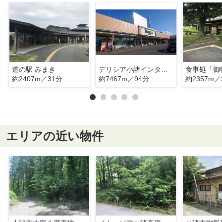
道の駅 みまき
デリシア小諸インター店
食事処「御
約2407m／31分
約7467m／94分
約2357m／
エリアの近い物件