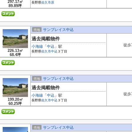
297.17㎡
長野県
佐久市
原
89.89坪
サンプレイス中込
売地
過去掲載物件
徒歩
小海線
「
中込
」駅
226.13㎡
長野県
佐久市
中込
３丁目
68.4坪
サンプレイス中込
売地
過去掲載物件
徒歩
小海線
「
中込
」駅
199.20㎡
長野県
佐久市
中込
３丁目
60.25坪
サンプレイス中込
売地