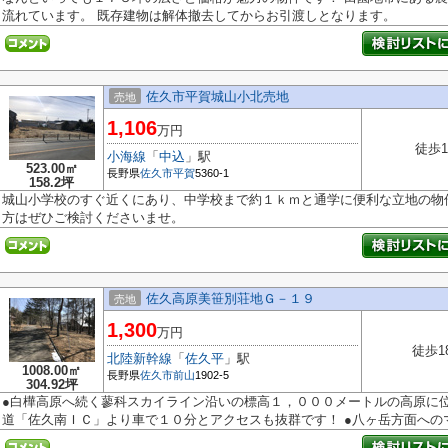
流れています。 既存建物は解体撤去してからお引渡しとなります。
佐久市平賀城山小北売地
売地
1,106
万円
徒歩1
小海線
「
中込
」駅
523.00㎡
長野県
佐久市
平賀
5360-1
158.2坪
城山小学校のすぐ近くにあり、中学校まで約１ｋｍと通学に便利な立地の物
方はぜひご検討くださいませ。
佐久高原美笹別荘地Ｇ－１９
売地
1,300
万円
徒歩1
北陸新幹線
「
佐久平
」駅
1008.00㎡
長野県
佐久市
前山
1902-5
304.92坪
●白樺高原へ続く蓼科スカイライン沿いの標高１，０００メートルの高原に位
道「佐久南ＩＣ」より車で１０分とアクセスも抜群です！ ●八ヶ岳方面へのマ.