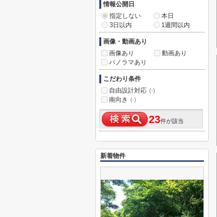
情報公開日
指定しない
本日
3日以内
1週間以内
画像・動画あり
画像あり
動画あり
パノラマあり
こだわり条件
自由設計対応
(-)
南向き
(-)
23
件が該当
新着物件