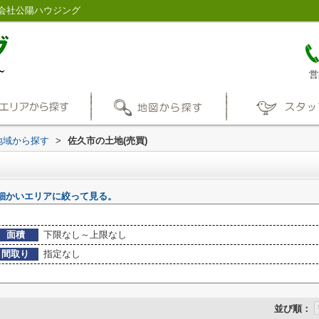
会社公陽ハウジング
営
)地域から探す
>
佐久市の土地(売買)
細かいエリアに絞って見る。
面積
下限なし～上限なし
間取り
指定なし
並び順：