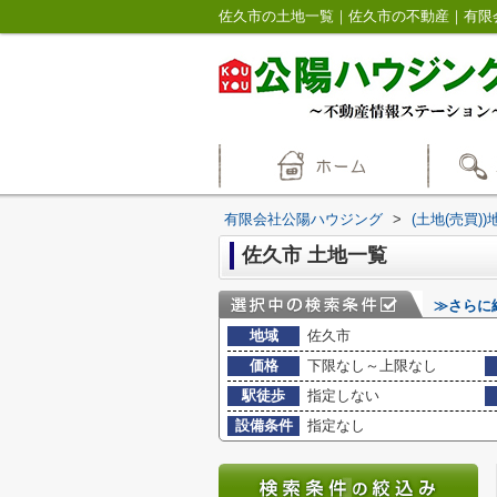
佐久市の土地一覧｜佐久市の不動産｜有限
有限会社公陽ハウジング
>
(土地(売買)
佐久市 土地一覧
≫さらに
地域
佐久市
価格
下限なし～上限なし
駅徒歩
指定しない
設備条件
指定なし