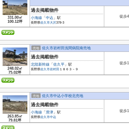
過去掲載物件
徒歩4
331.00㎡
小海線
「
中込
」駅
100.12坪
長野県
佐久市
大沢
378-3
佐久市岩村田浅間病院南売地
売地
過去掲載物件
徒歩1
北陸新幹線
「
佐久平
」駅
248.02㎡
長野県
佐久市
岩村田
１８６３－９
75.02坪
佐久市中込小学校北売地
売地
過去掲載物件
徒歩1
小海線
「
滑津
」駅
263.85㎡
長野県
佐久市
中込
79.81坪