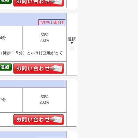
7月29日 値下げ
60%
4分
選択
200%
▼
（徒歩１５分）という好立地がとて
60%
7分
200%