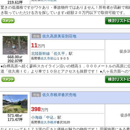
219.61坪
驚きの低価格ですがワケあり・事故物件ではありません！所有者が高齢で相
き取っていただける方を探しています♪総額２０万円以下で取得可能です。
佐久高原美笹別荘地
売地
11
万円
徒歩1
北陸新幹線
「
佐久平
」駅
668.00㎡
長野県
佐久市
前山
１９０５
202.07坪
●白樺高原へ続く蓼科スカイライン沿いの標高１，０００メートルの高原に位
道「佐久南ＩＣ」より車で１０分とアクセスも抜群です！ ●八ヶ岳方面へのマ.
佐久市根岸沓沢売地
売地
398
万円
徒歩8
573.48㎡
小海線
「
中込
」駅
173.47坪
長野県
佐久市
根岸
沓沢3120
なんといっても１７３坪の広さと価格が魅力の物件です！ 田園地帯にある