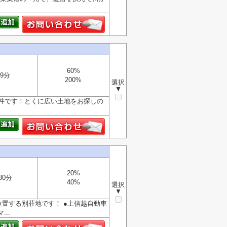
60%
9分
200%
選択
▼
件です！とくに広い土地をお探しの
20%
80分
40%
選択
▼
置する別荘地です！ ●上信越自動車
..