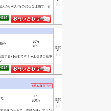
▼
続人がいない等の安心な理由で、引
20%
80分
40%
選択
▼
置する別荘地です！ ●上信越自動車
..
6月22日 値下げ
60%
3分
選択
200%
▼
農業集落の一角で、道路を挟んで川が