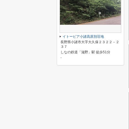
イトーピア小諸高原別荘地
長野県小諸市大字大久保２３２２－２
３７
しなの鉄道「滋野」駅 徒歩51分
-