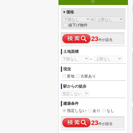
▼価格
～
値下げ物件
23
件が該当
土地面積
～
現況
更地
古家あり
駅からの徒歩
建築条件
指定しない
あり
なし
23
件が該当