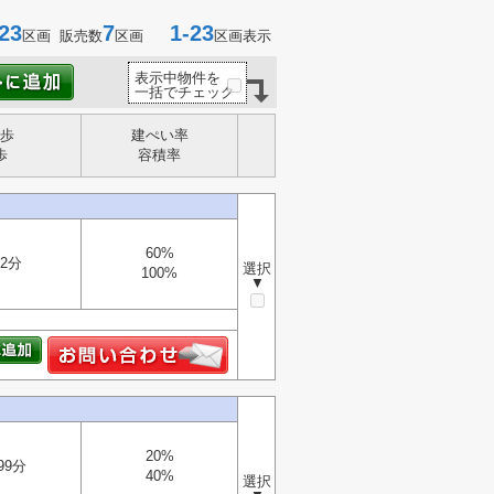
23
7
1-23
区画 販売数
区画
区画表示
表示中物件を
一括でチェック
歩
建ぺい率
歩
容積率
60%
2分
選択
100%
▼
20%
99分
40%
選択