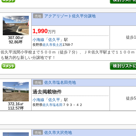
アクアリゾート佐久平分譲地
売地
1,990
万円
徒歩1
307.00㎡
小海線
「
佐久平
」駅
92.86坪
長野県
佐久市
長土呂
1768-7
佐久平浅間小学校まで５００ｍ（徒歩７分）、ＪＲ佐久平駅まで１１００ｍ
も魅力的な新しい分譲地です！
佐久市塩名田売地
売地
過去掲載物件
徒歩5
小海線
「
佐久平
」駅
372.16㎡
長野県
佐久市
塩名田
７９３－４２
112.57坪
佐久市大沢売地
売地