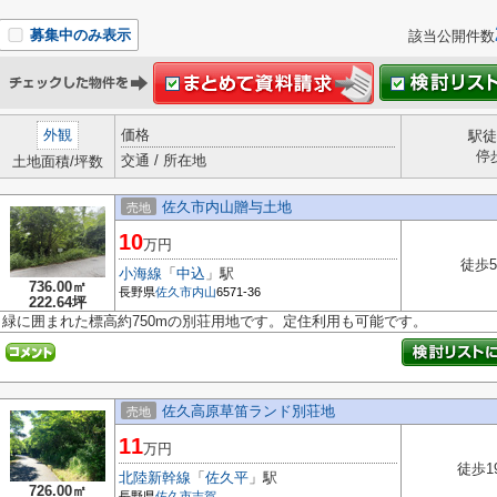
募集中のみ表示
該当公開件数
外観
価格
駅徒
停
交通 / 所在地
土地面積/坪数
佐久市内山贈与土地
売地
10
万円
徒歩5
小海線
「
中込
」駅
736.00㎡
長野県
佐久市
内山
6571-36
222.64坪
緑に囲まれた標高約750mの別荘用地です。定住利用も可能です。
佐久高原草笛ランド別荘地
売地
11
万円
徒歩1
北陸新幹線
「
佐久平
」駅
726.00㎡
長野県
佐久市
志賀