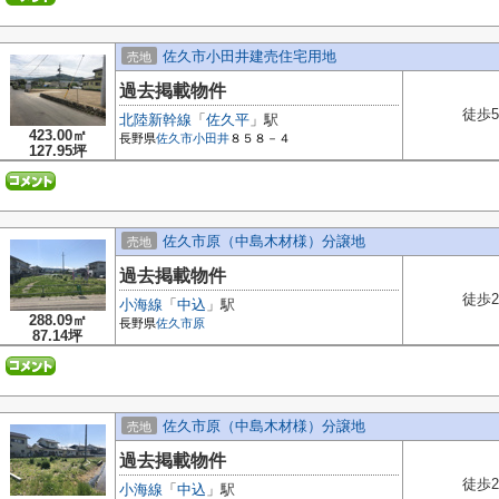
佐久市小田井建売住宅用地
売地
過去掲載物件
徒歩5
北陸新幹線
「
佐久平
」駅
423.00㎡
長野県
佐久市
小田井
８５８－４
127.95坪
佐久市原（中島木材様）分譲地
売地
過去掲載物件
徒歩2
小海線
「
中込
」駅
288.09㎡
長野県
佐久市
原
87.14坪
佐久市原（中島木材様）分譲地
売地
過去掲載物件
徒歩2
小海線
「
中込
」駅