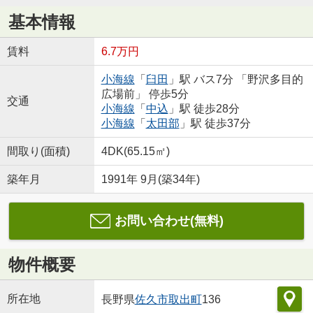
基本情報
賃料
6.7万円
小海線
「
臼田
」駅 バス7分 「野沢多目的
広場前」 停歩5分
交通
小海線
「
中込
」駅 徒歩28分
小海線
「
太田部
」駅 徒歩37分
間取り(面積)
4DK(65.15㎡)
築年月
1991年 9月(築34年)
お問い合わせ(無料)
物件概要
所在地
長野県
佐久市
取出町
136