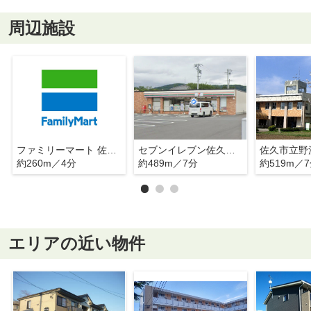
周辺施設
ファミリーマート 佐久取出町店
セブンイレブン佐久野沢店
佐久市立野
約260m／4分
約489m／7分
約519m／
エリアの近い物件