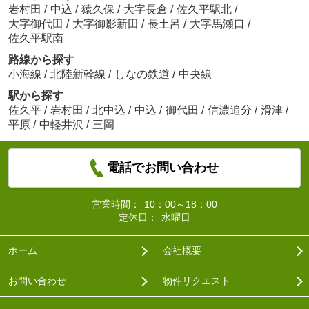
岩村田
/
中込
/
猿久保
/
大字長倉
/
佐久平駅北
/
大字御代田
/
大字御影新田
/
長土呂
/
大字馬瀬口
/
佐久平駅南
路線から探す
小海線
/
北陸新幹線
/
しなの鉄道
/
中央線
駅から探す
佐久平
/
岩村田
/
北中込
/
中込
/
御代田
/
信濃追分
/
滑津
/
平原
/
中軽井沢
/
三岡
電話でお問い合わせ
営業時間：
10：00～18：00
定休日：
水曜日
ホーム
会社概要
お問い合わせ
物件リクエスト