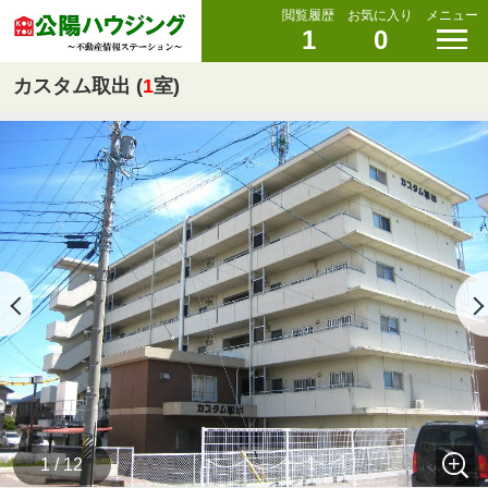
閲覧履歴
お気に入り
メニュー
1
0
カスタム取出 (
1
室)
1 / 12