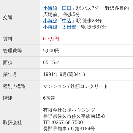
小海線
「
臼田
」駅 バス7分 「野沢多目的
広場前」 停歩5分
交通
小海線
「
中込
」駅 徒歩28分
小海線
「
太田部
」駅 徒歩37分
賃料
6.7万円
管理費等
5,000円
面積
65.15㎡
築年月
1991年 9月(築34年)
種別 / 構造
マンション / 鉄筋コンクリート
階建
6階建
有限会社公陽ハウジング
長野県佐久市佐久平駅南15-8
取扱会社
TEL:0267-68-7500
長野県知事 (9) 第3184号