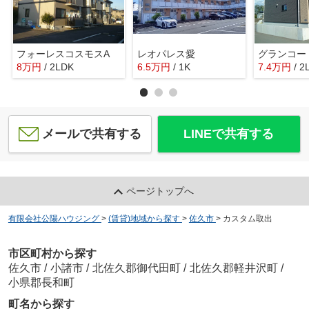
フォーレスコスモスA
レオパレス愛
グランコー
8
万
円
/ 2LDK
6.5
万
円
/ 1K
7.4
万
円
/ 2
メールで共有する
LINEで共有する
ページトップへ
有限会社公陽ハウジング
>
(賃貸)地域から探す
>
佐久市
>
カスタム取出
市区町村から探す
佐久市
/
小諸市
/
北佐久郡御代田町
/
北佐久郡軽井沢町
/
小県郡長和町
町名から探す