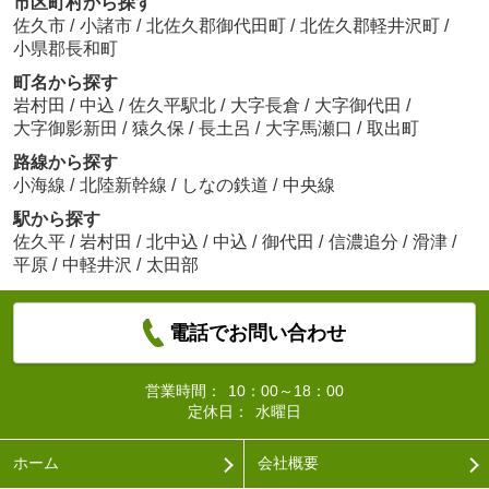
市区町村から探す
佐久市
/
小諸市
/
北佐久郡御代田町
/
北佐久郡軽井沢町
/
小県郡長和町
町名から探す
岩村田
/
中込
/
佐久平駅北
/
大字長倉
/
大字御代田
/
大字御影新田
/
猿久保
/
長土呂
/
大字馬瀬口
/
取出町
路線から探す
小海線
/
北陸新幹線
/
しなの鉄道
/
中央線
駅から探す
佐久平
/
岩村田
/
北中込
/
中込
/
御代田
/
信濃追分
/
滑津
/
平原
/
中軽井沢
/
太田部
電話でお問い合わせ
営業時間：
10：00～18：00
定休日：
水曜日
ホーム
会社概要