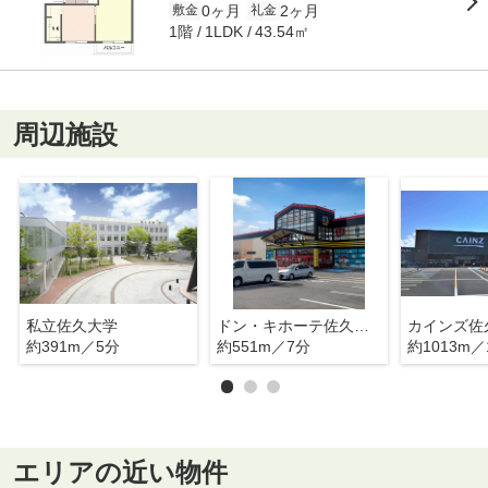
0ヶ月
2ヶ月
敷金
礼金
1階
43.54㎡
1LDK
周辺施設
私立佐久大学
ドン・キホーテ佐久平店
カインズ佐
約391m／5分
約551m／7分
約1013m／
エリアの近い物件