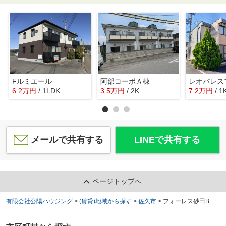
Fルミエール
阿部コーポＡ棟
6.2
万
円
/ 1LDK
3.5
万
円
/ 2K
7.2
万
円
/ 1
メールで共有する
LINEで共有する
ページトップへ
有限会社公陽ハウジング
>
(賃貸)地域から探す
>
佐久市
>
フォーレス砂田B