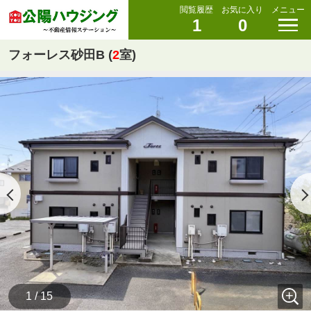
閲覧履歴
お気に入り
メニュー
1
0
フォーレス砂田B (
2
室)
1 / 15