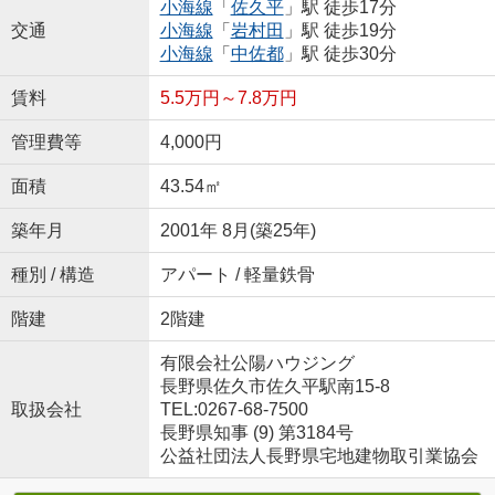
小海線
「
佐久平
」駅 徒歩17分
交通
小海線
「
岩村田
」駅 徒歩19分
小海線
「
中佐都
」駅 徒歩30分
賃料
5.5万円～7.8万円
管理費等
4,000円
面積
43.54㎡
築年月
2001年 8月(築25年)
種別 / 構造
アパート / 軽量鉄骨
階建
2階建
有限会社公陽ハウジング
長野県佐久市佐久平駅南15-8
取扱会社
TEL:0267-68-7500
長野県知事 (9) 第3184号
公益社団法人長野県宅地建物取引業協会