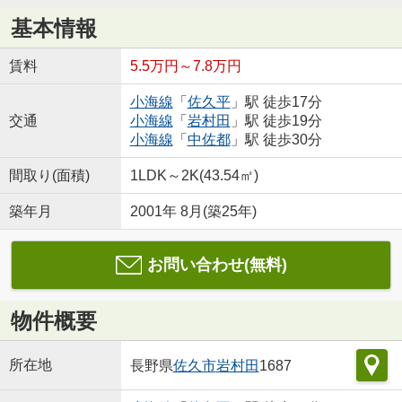
基本情報
賃料
5.5万円～7.8万円
小海線
「
佐久平
」駅 徒歩17分
交通
小海線
「
岩村田
」駅 徒歩19分
小海線
「
中佐都
」駅 徒歩30分
間取り(面積)
1LDK～2K(43.54㎡)
築年月
2001年 8月(築25年)
お問い合わせ(無料)
物件概要
所在地
長野県
佐久市
岩村田
1687