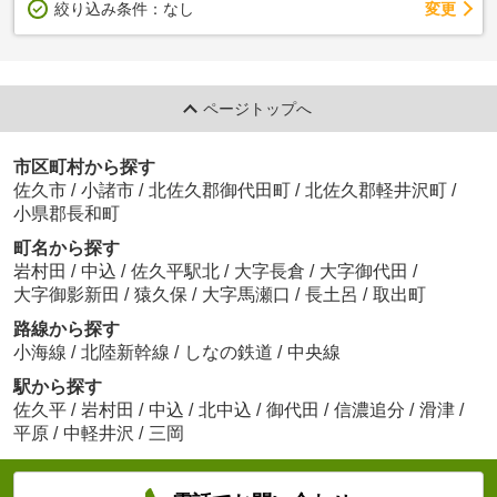
変更
絞り込み条件：
なし
ページトップへ
市区町村から探す
佐久市
/
小諸市
/
北佐久郡御代田町
/
北佐久郡軽井沢町
/
小県郡長和町
町名から探す
岩村田
/
中込
/
佐久平駅北
/
大字長倉
/
大字御代田
/
大字御影新田
/
猿久保
/
大字馬瀬口
/
長土呂
/
取出町
路線から探す
小海線
/
北陸新幹線
/
しなの鉄道
/
中央線
駅から探す
佐久平
/
岩村田
/
中込
/
北中込
/
御代田
/
信濃追分
/
滑津
/
平原
/
中軽井沢
/
三岡