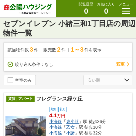
閲覧履歴
お気に入り
メニュー
0
0
セブンイレブン 小諸三和1丁目店の周辺
物件一覧
3
2
1～3
該当物件数
件
販売数
件
件を表示
変更
絞り込み条件：
なし
空室のみ
フレグランス緑ケ丘
賃貸 | アパート
敷0
礼0
4.1
万円
小海線
「
東小諸
」駅 徒歩26分
小海線
「
乙女
」駅 徒歩30分
小海線
「
小諸
」駅 徒歩32分