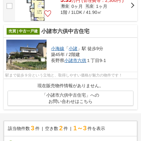
万
円
(管理費等：2,300円 )
0ヶ月
1ヶ月
敷金
礼金
1階 / 1LDK / 41.90㎡
小諸市六供中古住宅
売買 | 中古一戸建
小海線
「
小諸
」駅 徒歩9分
築45年 / 2階建
長野県
小諸市
六供
１丁目9-1
駅まで徒歩９分という立地と、取得しやすい価格が魅力の物件です！
現在販売物件情報がありません。
「小諸市六供中古住宅」への
お問い合わせはこちら
3
2
1～3
該当物件数
件
空き数
件
件を表示