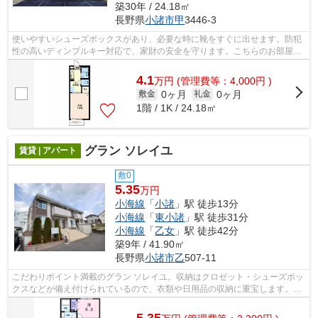
築30年 / 24.18㎡
長野県
小諸市
甲
3446-3
使いやすいシューズボックスがあり、必要な時に靴をすぐに出せます。防犯
性の高いディンプルキー対応で、家財の安全を守ります。こちらのお部屋で
新しい生活を始めてみませんか。お車...
4.1
万
円
(管理費等：4,000円 )
0ヶ月
0ヶ月
敷金
礼金
1階 / 1K / 24.18㎡
グラン ソレイユ
賃貸 | アパート
敷0
5.35
万円
小海線
「
小諸
」駅 徒歩13分
小海線
「
東小諸
」駅 徒歩31分
小海線
「
乙女
」駅 徒歩42分
築9年 / 41.90㎡
長野県
小諸市
乙
507-11
こだわりポイント満載のグラン ソレイユ。収納はクロゼット・シューズボッ
クスなどが備え付けられているので、衣類や日用品の収納に重宝します。来
客時にはTVインターホンを使用して訪...
5.35