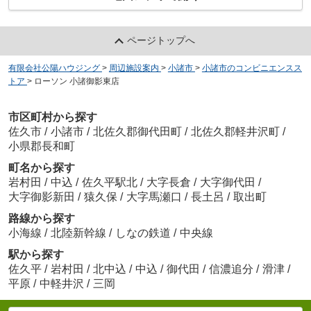
ページトップへ
有限会社公陽ハウジング
>
周辺施設案内
>
小諸市
>
小諸市のコンビニエンスス
トア
>
ローソン 小諸御影東店
市区町村から探す
佐久市
/
小諸市
/
北佐久郡御代田町
/
北佐久郡軽井沢町
/
小県郡長和町
町名から探す
岩村田
/
中込
/
佐久平駅北
/
大字長倉
/
大字御代田
/
大字御影新田
/
猿久保
/
大字馬瀬口
/
長土呂
/
取出町
路線から探す
小海線
/
北陸新幹線
/
しなの鉄道
/
中央線
駅から探す
佐久平
/
岩村田
/
北中込
/
中込
/
御代田
/
信濃追分
/
滑津
/
平原
/
中軽井沢
/
三岡