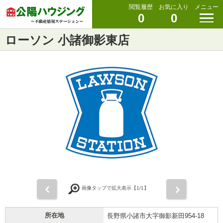
閲覧履歴
お気に入り
メニュー
0
0
ローソン 小諸御影東店
前
次
画像タップで拡大表示【
1
/1】
所在地
長野県小諸市大字御影新田954-18