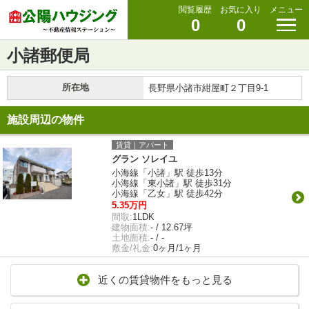
閲覧履歴
お気に入り
メニュー
0
0
小諸郵便局
所在地
長野県小諸市紺屋町２丁目9-1
施設周辺の物件
賃貸｜アパート
グラン ソレイユ
小海線「小諸」駅 徒歩13分
小海線「東小諸」駅 徒歩31分
小海線「乙女」駅 徒歩42分
5.35万円
間取:
1LDK
建物面積:
- / 12.67坪
土地面積:
- / -
敷金/礼金:
0ヶ月/1ヶ月
近くの賃貸物件をもっと見る