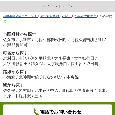
ページトップへ
有限会社公陽ハウジング
>
周辺施設案内
>
小諸市
>
小諸市の郵便局
>
小諸郵便
局
市区町村から探す
佐久市
/
小諸市
/
北佐久郡御代田町
/
北佐久郡軽井沢町
/
小県郡長和町
町名から探す
岩村田
/
中込
/
佐久平駅北
/
大字長倉
/
大字御代田
/
大字御影新田
/
猿久保
/
大字馬瀬口
/
長土呂
/
取出町
路線から探す
小海線
/
北陸新幹線
/
しなの鉄道
/
中央線
駅から探す
佐久平
/
岩村田
/
北中込
/
中込
/
御代田
/
信濃追分
/
滑津
/
平原
/
中軽井沢
/
三岡
電話でお問い合わせ