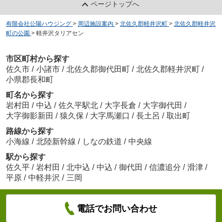
ページトップへ
有限会社公陽ハウジング
>
周辺施設案内
>
北佐久郡軽井沢町
>
北佐久郡軽井沢
町の公園
>
軽井沢タリアセン
市区町村から探す
佐久市
/
小諸市
/
北佐久郡御代田町
/
北佐久郡軽井沢町
/
小県郡長和町
町名から探す
岩村田
/
中込
/
佐久平駅北
/
大字長倉
/
大字御代田
/
大字御影新田
/
猿久保
/
大字馬瀬口
/
長土呂
/
取出町
路線から探す
小海線
/
北陸新幹線
/
しなの鉄道
/
中央線
駅から探す
佐久平
/
岩村田
/
北中込
/
中込
/
御代田
/
信濃追分
/
滑津
/
平原
/
中軽井沢
/
三岡
電話でお問い合わせ