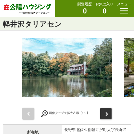
閲覧履歴
お気に入り
メニュー
0
0
軽井沢タリアセン
前
次
画像タップで拡大表示【
1
/2】
長野県北佐久郡軽井沢町大字長倉21
所在地