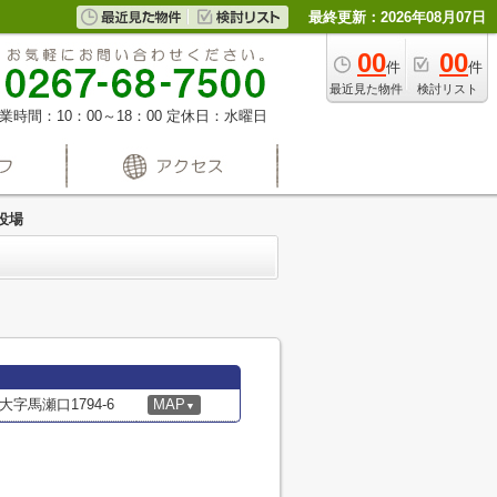
最終更新：2026年08月07日
00
00
件
件
最近見た物件
検討リスト
業時間：10：00～18：00
定休日：水曜日
役場
字馬瀬口1794-6
MAP
▼