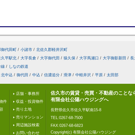
郡御代田町
/
小諸市
/
北佐久郡軽井沢町
佐久平駅北
/
大字長倉
/
大字御代田
/
猿久保
/
大字馬瀬口
/
大字御影新田
/
長
幹線
/
しなの鉄道
北中込
/
御代田
/
中込
/
信濃追分
/
滑津
/
中軽井沢
/
平原
/
太田部
佐久市の賃貸・売買・不動産のことな
店舗・事務所
有限会社公陽ハウジングへ
物件
収益・投資物件
額
売り土地
長野県佐久市佐久平駅南15-8
売りマンション
TEL:0267-68-7500
周辺施設検索
FAX:0267-68-6823
Copyright(c) 有限会社公陽ハウジング
お問い合わせ