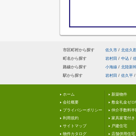
市区町村から探す
佐久市
/
北佐久
町名から探す
岩村田
/
中込
/
路線から探す
小海線
/
北陸新
駅から探す
岩村田
/
佐久平
/
ホーム
新築物件
会社概要
敷金礼金ゼロ
プライバシーポリシー
仲介手数料半
利用規約
家具家電付き
サイトマップ
戸建住宅
物件カタログ
店舗併用住宅