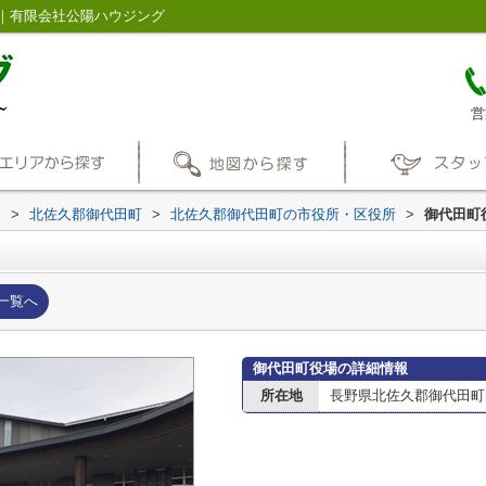
｜有限会社公陽ハウジング
営
内
>
北佐久郡御代田町
>
北佐久郡御代田町の市役所・区役所
>
御代田町
一覧へ
御代田町役場の詳細情報
所在地
長野県北佐久郡御代田町大