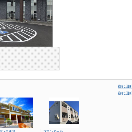
御代田
御代田
ガンテ浅間
プランドール