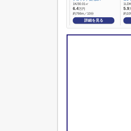
1K/30.01㎡
1LDK
6.4
5.9
万円
約766m／10分
約10
詳細を見る