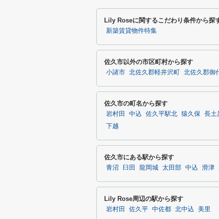
Lily Roseに関するこだわり条件から探
新築賃貸物件特集
佐久市以外の市区町村から探す
小諸市
北佐久郡軽井沢町
北佐久郡御
佐久市の町名から探す
岩村田
中込
佐久平駅北
猿久保
長土
下越
佐久市にある駅から探す
青沼
臼田
龍岡城
太田部
中込
滑津
Lily Rose周辺の駅から探す
岩村田
佐久平
中佐都
北中込
美里