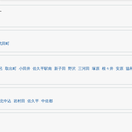
す
代田町
呂
取出町
小田井
佐久平駅南
新子田
野沢
三河田
塚原
根々井
安原
協
北中込
岩村田
佐久平
中佐都