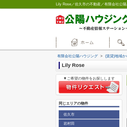
Lily Rose／佐久市の不動産／有限会社公
有限会社公陽ハウジング
>
(賃貸)地域
Lily Rose
▼ご希望の物件をお探しします
同じエリアの物件
佐久市
岩村田