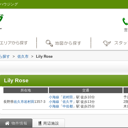
陽ハウジング
営
から探す
>
佐久市
>
Lily Rose
Lily Rose
所在地
交通
小海線
「
岩村田
」駅 徒歩10分
予
長野県
佐久市
岩村田
1357-3
小海線
「
佐久平
」駅 徒歩13分
2
小海線
「
中佐都
」駅 徒歩25分
木
物件情報
周辺施設