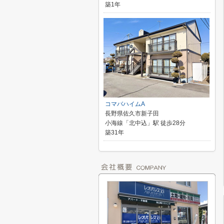
築1年
コマバハイムA
長野県佐久市新子田
小海線「北中込」駅 徒歩28分
築31年