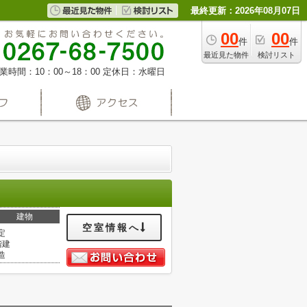
最終更新：2026年08月07日
00
00
件
件
最近見た物件
検討リスト
業時間：10：00～18：00
定休日：水曜日
建物
空室情報へ
定
階建
造