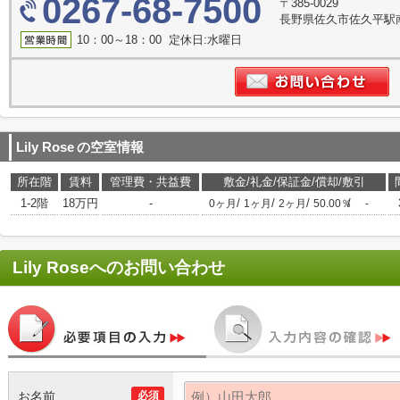
0267-68-7500
〒385-0029
長野県佐久市佐久平駅南
10：00～18：00 定休日:水曜日
Lily Rose
の空室情報
所在階
賃料
管理費・共益費
敷金/礼金/保証金/償却/敷引
1-2階
18万円
-
/
/
/
/
0ヶ月
1ヶ月
2ヶ月
50.00％
-
Lily Rose
へのお問い合わせ
お名前
必須