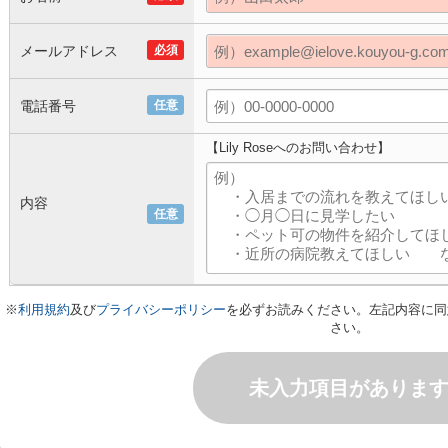
メールアドレス
必須
電話番号
任意
【Lily Roseへのお問い合わせ】
内容
任意
※
利用規約
及び
プライバシーポリシー
を必ずお読みください。左記内容に同
さい。
未入力項目がありま