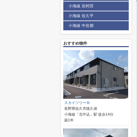
小海線 岩村田
小海線 佐久平
小海線 中佐都
おすすめ物件
スカイツリーⅢ
長野県佐久市猿久保
小海線「北中込」駅 徒歩14分
築1年