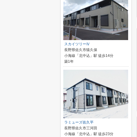
スカイツリーⅣ
長野県佐久市猿久保
小海線「北中込」駅 徒歩14分
築1年
ラミューズ佐久平
長野県佐久市三河田
小海線「北中込」駅 徒歩23分