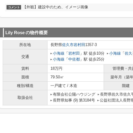
【外観】建設中のため、イメージ画像
コメント
Lily Rose
の物件概要
所在地
長野県
佐久市
岩村田
1357-3
小海線
「
岩村田
」駅 徒歩10分
小海線
「
佐久
交通
小海線
「
中佐都
」駅 徒歩25分
賃料
18万円
管理費・共
面積
79.50㎡
築年月（築
種別/構造
一戸建て / 木造
階建
有限会社公陽ハウジング
長野県佐久市佐久平
取扱会社
長野県知事 (9) 第3184号
公益社団法人長野