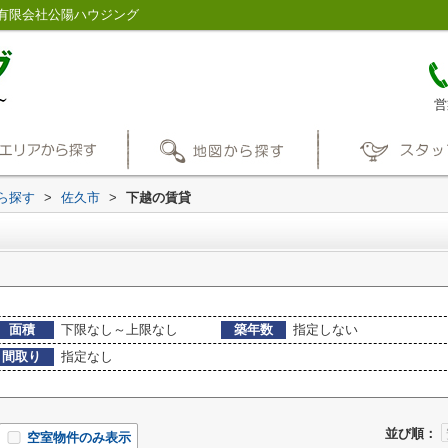
有限会社公陽ハウジング
営
から探す
>
佐久市
>
下越の賃貸
面積
下限なし～上限なし
築年数
指定しない
間取り
指定なし
並び順：
空室物件のみ表示