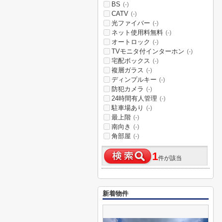
BS
(-)
CATV
(-)
光ファイバー
(-)
ネット使用料無料
(-)
オートロック
(-)
TVモニタ付インターホン
(-)
宅配ボックス
(-)
複層ガラス
(-)
ディンプルキー
(-)
防犯カメラ
(-)
24時間有人管理
(-)
駐車場あり
(-)
最上階
(-)
南向き
(-)
角部屋
(-)
1
件が該当
新着物件