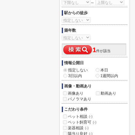
～
駅からの徒歩
築年数
1
件が該当
情報公開日
指定しない
本日
3日以内
1週間以内
画像・動画あり
画像あり
動画あり
パノラマあり
こだわり条件
ペット相談
(-)
ペット飼育可
(-)
楽器相談
(-)
陽当り良好
(-)