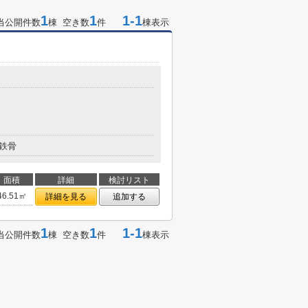
1
1
1-1
当公開件数
棟 空き数
件
棟表示
鉄骨
面積
詳細
検討リスト
46.51㎡
詳細を見る
追加する
1
1
1-1
当公開件数
棟 空き数
件
棟表示