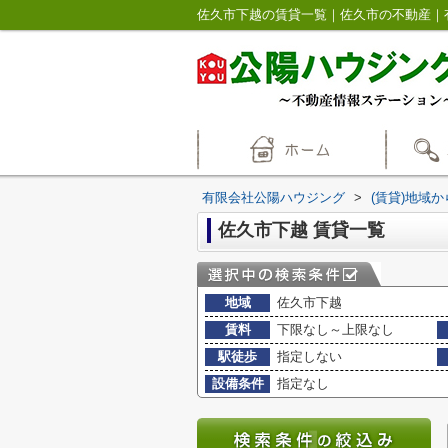
佐久市下越の賃貸一覧｜佐久市の不動産｜
有限会社公陽ハウジング
>
(賃貸)地域
佐久市下越 賃貸一覧
地域
佐久市下越
賃料
下限なし～上限なし
駅徒歩
指定しない
設備条件
指定なし