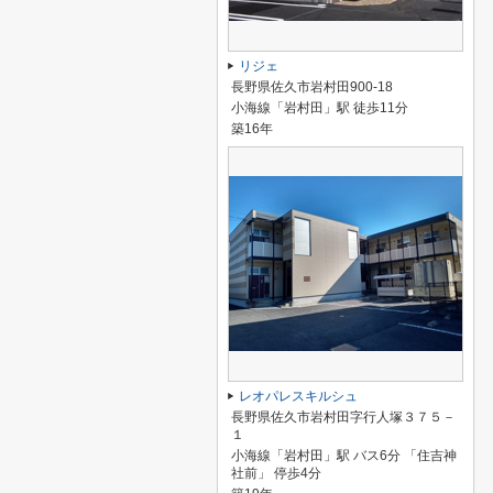
リジェ
長野県佐久市岩村田900-18
小海線「岩村田」駅 徒歩11分
築16年
レオパレスキルシュ
長野県佐久市岩村田字行人塚３７５－
１
小海線「岩村田」駅 バス6分 「住吉神
社前」 停歩4分