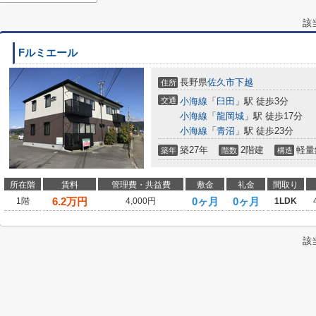
該
Fルミエール
長野県
佐久市
下越
住所
交通
小海線
「
臼田
」駅 徒歩3分
小海線
「
龍岡城
」駅 徒歩17分
小海線
「
青沼
」駅 徒歩23分
築27年
2階建
軽量
築年
階数
構造
所在階
賃料
管理費・共益費
敷金
礼金
間取り
6.2
万円
0ヶ月
0ヶ月
1階
4,000円
1LDK
該