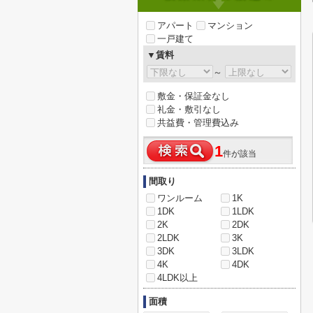
アパート
マンション
一戸建て
▼賃料
～
敷金・保証金なし
礼金・敷引なし
共益費・管理費込み
1
件が該当
間取り
ワンルーム
1K
1DK
1LDK
2K
2DK
2LDK
3K
3DK
3LDK
4K
4DK
4LDK以上
面積