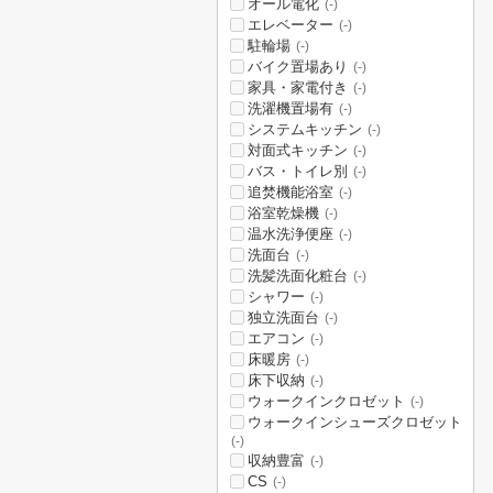
オール電化
(-)
エレベーター
(-)
駐輪場
(-)
バイク置場あり
(-)
家具・家電付き
(-)
洗濯機置場有
(-)
システムキッチン
(-)
対面式キッチン
(-)
バス・トイレ別
(-)
追焚機能浴室
(-)
浴室乾燥機
(-)
温水洗浄便座
(-)
洗面台
(-)
洗髪洗面化粧台
(-)
シャワー
(-)
独立洗面台
(-)
エアコン
(-)
床暖房
(-)
床下収納
(-)
ウォークインクロゼット
(-)
ウォークインシューズクロゼット
(-)
収納豊富
(-)
CS
(-)