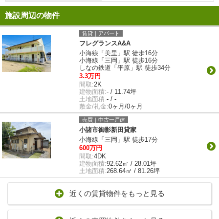
施設周辺の物件
賃貸｜アパート
フレグランスA&A
小海線「美里」駅 徒歩16分
小海線「三岡」駅 徒歩16分
しなの鉄道「平原」駅 徒歩34分
3.3万円
間取:
2K
建物面積:
- / 11.74坪
土地面積:
- / -
敷金/礼金:
0ヶ月/0ヶ月
売買｜中古一戸建
小諸市御影新田貸家
小海線「三岡」駅 徒歩17分
600万円
間取:
4DK
建物面積:
92.62㎡ / 28.01坪
土地面積:
268.64㎡ / 81.26坪
近くの賃貸物件をもっと見る