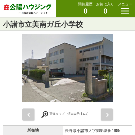
閲覧履歴
お気に入り
メニュー
0
0
小諸市立美南ガ丘小学校
前
次
画像タップで拡大表示【
1
/1】
所在地
長野県小諸市大字御影新田1985