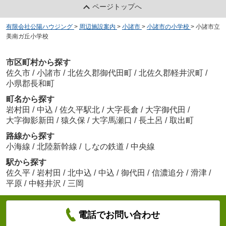
ページトップへ
有限会社公陽ハウジング
>
周辺施設案内
>
小諸市
>
小諸市の小学校
>
小諸市立
美南ガ丘小学校
市区町村から探す
佐久市
/
小諸市
/
北佐久郡御代田町
/
北佐久郡軽井沢町
/
小県郡長和町
町名から探す
岩村田
/
中込
/
佐久平駅北
/
大字長倉
/
大字御代田
/
大字御影新田
/
猿久保
/
大字馬瀬口
/
長土呂
/
取出町
路線から探す
小海線
/
北陸新幹線
/
しなの鉄道
/
中央線
駅から探す
佐久平
/
岩村田
/
北中込
/
中込
/
御代田
/
信濃追分
/
滑津
/
平原
/
中軽井沢
/
三岡
電話でお問い合わせ