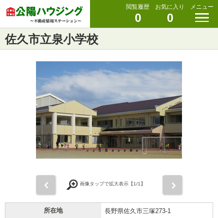
閲覧履歴
お気に入り
メニュー
0
0
佐久市立泉小学校
前
次
画像タップで拡大表示【
1
/1】
所在地
長野県佐久市三塚273-1