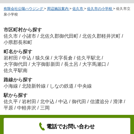
有限会社公陽ハウジング
>
周辺施設案内
>
佐久市
>
佐久市の小学校
>
佐久市立
泉小学校
市区町村から探す
佐久市
/
小諸市
/
北佐久郡御代田町
/
北佐久郡軽井沢町
/
小県郡長和町
町名から探す
岩村田
/
中込
/
猿久保
/
大字長倉
/
佐久平駅北
/
大字御代田
/
大字御影新田
/
長土呂
/
大字馬瀬口
/
佐久平駅南
路線から探す
小海線
/
北陸新幹線
/
しなの鉄道
/
中央線
駅から探す
佐久平
/
岩村田
/
北中込
/
中込
/
御代田
/
信濃追分
/
滑津
/
平原
/
中軽井沢
/
三岡
電話でお問い合わせ