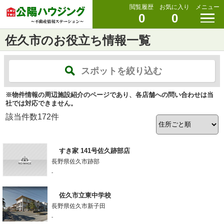
閲覧履歴
お気に入り
メニュー
0
0
佐久市のお役立ち情報一覧
スポットを絞り込む
※物件情報の周辺施設紹介のページであり、各店舗への問い合わせは当
社では対応できません。
該当件数
172
件
すき家 141号佐久跡部店
長野県佐久市跡部
-
佐久市立東中学校
長野県佐久市新子田
-