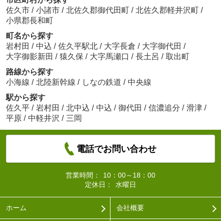
佐久市
/
小諸市
/
北佐久郡御代田町
/
北佐久郡軽井沢町
/
小県郡長和町
町名から探す
岩村田
/
中込
/
佐久平駅北
/
大字長倉
/
大字御代田
/
大字御影新田
/
猿久保
/
大字馬瀬口
/
長土呂
/
取出町
路線から探す
小海線
/
北陸新幹線
/
しなの鉄道
/
中央線
駅から探す
佐久平
/
岩村田
/
北中込
/
中込
/
御代田
/
信濃追分
/
滑津
/
平原
/
中軽井沢
/
三岡
電話でお問い合わせ
営業時間：
10：00～18：00
定休日：
水曜日
ホーム
会社概要