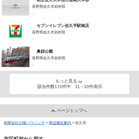
長野県佐久市岩村田
-
セブンイレブン佐久平駅南店
長野県佐久市岩村田
-
鼻顔公園
長野県佐久市岩村田
-
もっと見る
該当件数172件中
11
－
20
件表示
ページトップへ
有限会社公陽ハウジング
>
周辺施設案内
>
佐久市
市区町村から探す