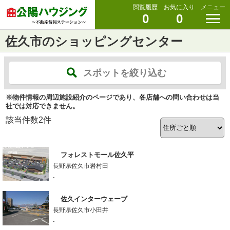
閲覧履歴
お気に入り
メニュー
0
0
佐久市のショッピングセンター
スポットを絞り込む
※物件情報の周辺施設紹介のページであり、各店舗への問い合わせは当
社では対応できません。
該当件数
2
件
フォレストモール佐久平
長野県佐久市岩村田
-
佐久インターウェーブ
長野県佐久市小田井
-