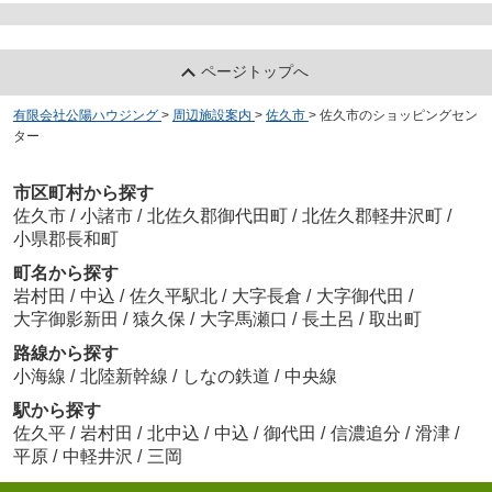
ページトップへ
有限会社公陽ハウジング
>
周辺施設案内
>
佐久市
>
佐久市のショッピングセン
ター
市区町村から探す
佐久市
/
小諸市
/
北佐久郡御代田町
/
北佐久郡軽井沢町
/
小県郡長和町
町名から探す
岩村田
/
中込
/
佐久平駅北
/
大字長倉
/
大字御代田
/
大字御影新田
/
猿久保
/
大字馬瀬口
/
長土呂
/
取出町
路線から探す
小海線
/
北陸新幹線
/
しなの鉄道
/
中央線
駅から探す
佐久平
/
岩村田
/
北中込
/
中込
/
御代田
/
信濃追分
/
滑津
/
平原
/
中軽井沢
/
三岡