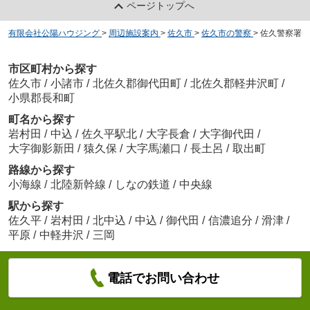
ページトップへ
有限会社公陽ハウジング
>
周辺施設案内
>
佐久市
>
佐久市の警察
>
佐久警察署
市区町村から探す
佐久市
/
小諸市
/
北佐久郡御代田町
/
北佐久郡軽井沢町
/
小県郡長和町
町名から探す
岩村田
/
中込
/
佐久平駅北
/
大字長倉
/
大字御代田
/
大字御影新田
/
猿久保
/
大字馬瀬口
/
長土呂
/
取出町
路線から探す
小海線
/
北陸新幹線
/
しなの鉄道
/
中央線
駅から探す
佐久平
/
岩村田
/
北中込
/
中込
/
御代田
/
信濃追分
/
滑津
/
平原
/
中軽井沢
/
三岡
電話でお問い合わせ