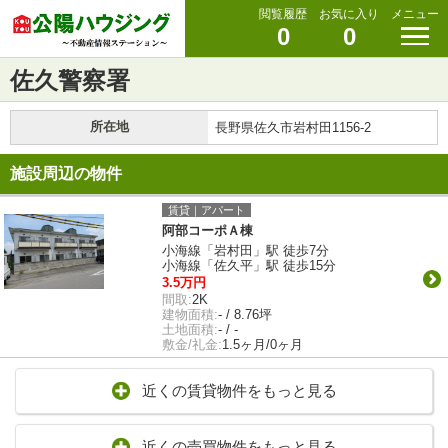
閲覧履歴
お気に入り
メニュー
0
0
佐久警察署
所在地
長野県佐久市岩村田1156-2
施設周辺の物件
賃貸｜アパート
阿部コーポＡ棟
小海線「岩村田」駅 徒歩7分
小海線「佐久平」駅 徒歩15分
3.5万円
間取:
2K
建物面積:
- / 8.76坪
土地面積:
- / -
敷金/礼金:
1.5ヶ月/0ヶ月
近くの賃貸物件をもっと見る
近くの売買物件をもっと見る