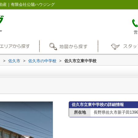
動産｜有限会社公陽ハウジング
営
内
>
佐久市
>
佐久市の中学校
>
佐久市立東中学校
佐久市立東中学校の詳細情報
所在地
長野県佐久市新子田1396