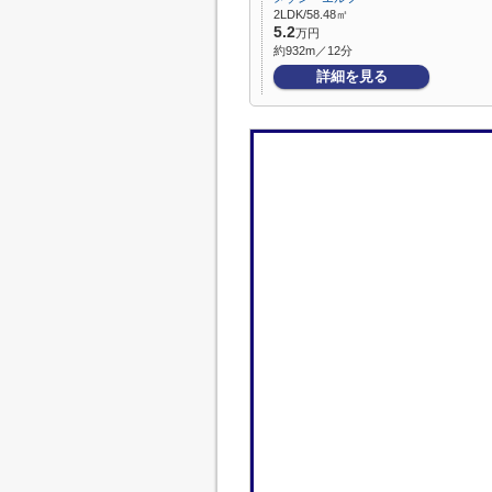
2LDK/58.48㎡
5.2
万円
約932m／12分
詳細を見る