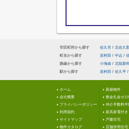
市区町村から探す
佐久市
/
北佐久
町名から探す
岩村田
/
中込
/
路線から探す
小海線
/
北陸新
駅から探す
岩村田
/
佐久平
/
ホーム
新築物件
会社概要
敷金礼金ゼロ
プライバシーポリシー
仲介手数料半
利用規約
家具家電付き
サイトマップ
戸建住宅
物件カタログ
店舗併用住宅