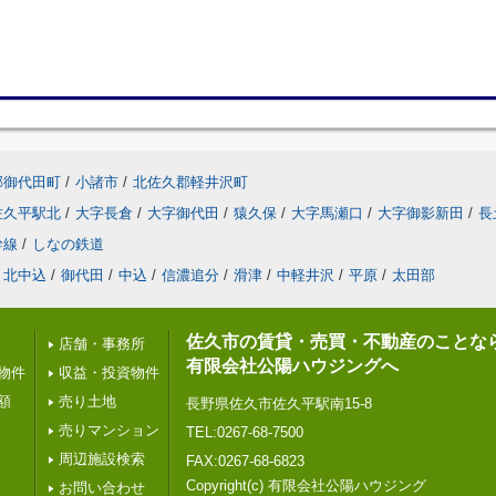
郡御代田町
/
小諸市
/
北佐久郡軽井沢町
佐久平駅北
/
大字長倉
/
大字御代田
/
猿久保
/
大字馬瀬口
/
大字御影新田
/
長
幹線
/
しなの鉄道
北中込
/
御代田
/
中込
/
信濃追分
/
滑津
/
中軽井沢
/
平原
/
太田部
佐久市の賃貸・売買・不動産のことな
店舗・事務所
有限会社公陽ハウジングへ
物件
収益・投資物件
額
売り土地
長野県佐久市佐久平駅南15-8
売りマンション
TEL:0267-68-7500
周辺施設検索
FAX:0267-68-6823
Copyright(c) 有限会社公陽ハウジング
お問い合わせ