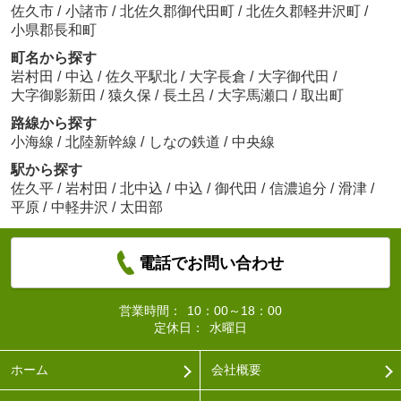
佐久市
/
小諸市
/
北佐久郡御代田町
/
北佐久郡軽井沢町
/
小県郡長和町
町名から探す
岩村田
/
中込
/
佐久平駅北
/
大字長倉
/
大字御代田
/
大字御影新田
/
猿久保
/
長土呂
/
大字馬瀬口
/
取出町
路線から探す
小海線
/
北陸新幹線
/
しなの鉄道
/
中央線
駅から探す
佐久平
/
岩村田
/
北中込
/
中込
/
御代田
/
信濃追分
/
滑津
/
平原
/
中軽井沢
/
太田部
電話でお問い合わせ
営業時間：
10：00～18：00
定休日：
水曜日
ホーム
会社概要