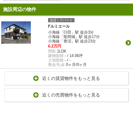
施設周辺の物件
賃貸｜アパート
Fルミエール
小海線「臼田」駅 徒歩3分
小海線「龍岡城」駅 徒歩17分
小海線「青沼」駅 徒歩23分
6.2万円
間取:
1LDK
建物面積:
- / 14.06坪
土地面積:
- / -
敷金/礼金:
0ヶ月/0ヶ月
近くの賃貸物件をもっと見る
近くの売買物件をもっと見る