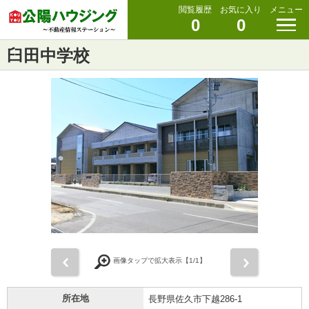
閲覧履歴
お気に入り
メニュー
0
0
臼田中学校
前
次
画像タップで拡大表示【
1
/1】
所在地
長野県佐久市下越286-1