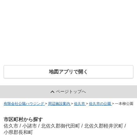
地図アプリで開く
ページトップへ
有限会社公陽ハウジング
>
周辺施設案内
>
佐久市
>
佐久市の公園
>
一本柳公園
市区町村から探す
佐久市
/
小諸市
/
北佐久郡御代田町
/
北佐久郡軽井沢町
/
小県郡長和町