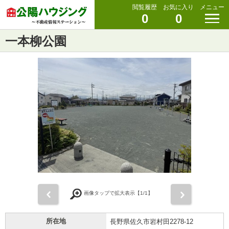
閲覧履歴
お気に入り
メニュー
0
0
一本柳公園
前
次
画像タップで拡大表示【
1
/1】
所在地
長野県佐久市岩村田2278-12