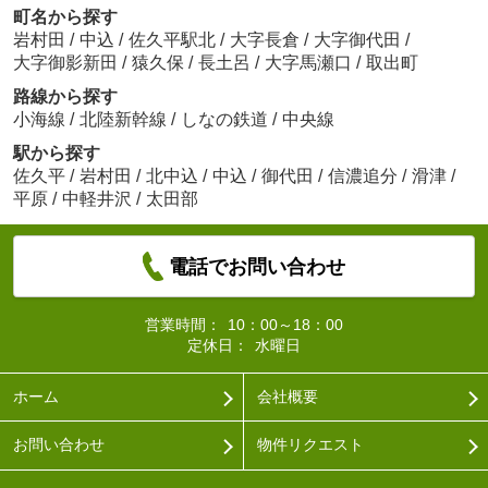
町名から探す
岩村田
/
中込
/
佐久平駅北
/
大字長倉
/
大字御代田
/
大字御影新田
/
猿久保
/
長土呂
/
大字馬瀬口
/
取出町
路線から探す
小海線
/
北陸新幹線
/
しなの鉄道
/
中央線
駅から探す
佐久平
/
岩村田
/
北中込
/
中込
/
御代田
/
信濃追分
/
滑津
/
平原
/
中軽井沢
/
太田部
電話でお問い合わせ
営業時間：
10：00～18：00
定休日：
水曜日
ホーム
会社概要
お問い合わせ
物件リクエスト