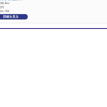
/55.44㎡
万円
1m／6分
詳細を見る