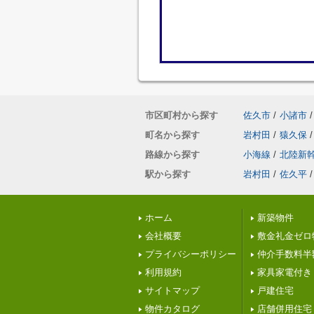
市区町村から探す
佐久市
/
小諸市
/
町名から探す
岩村田
/
猿久保
/
路線から探す
小海線
/
北陸新
駅から探す
岩村田
/
佐久平
/
ホーム
新築物件
会社概要
敷金礼金ゼロ
プライバシーポリシー
仲介手数料半
利用規約
家具家電付き
サイトマップ
戸建住宅
物件カタログ
店舗併用住宅