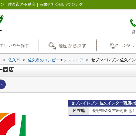
ージ｜佐久市の不動産｜有限会社公陽ハウジング
営
内
>
佐久市
>
佐久市のコンビニエンスストア
>
セブンイレブン 佐久イ
ー西店
へ
セブンイレブン 佐久インター西店の
所在地
長野県佐久市岩村田北１丁