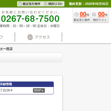
最終更新：2026年08月06日
00
00
件
件
最近見た物件
検討リスト
業時間：10：00～18：00
定休日：水曜日
ンター西店
詳細情報
目28-4
MAP
▼