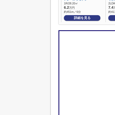
1R/28.20㎡
2LDK
6.2
7.4
万円
約451m／6分
約41
詳細を見る