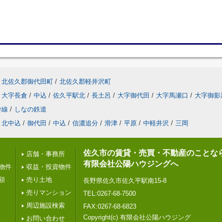
北佐久郡御代田町
/
北佐久郡軽井沢町
大字長倉
/
中込
/
佐久平駅北
/
長土呂
/
大字御代田
/
大字馬瀬口
/
大字御影
幹線
/
しなの鉄道
北中込
/
御代田
/
中込
/
信濃追分
/
滑津
/
平原
/
中軽井沢
/
三岡
佐久市の賃貸・売買・不動産のことな
店舗・事務所
有限会社公陽ハウジングへ
物件
収益・投資物件
額
売り土地
長野県佐久市佐久平駅南15-8
売りマンション
TEL:0267-68-7500
周辺施設検索
FAX:0267-68-6823
Copyright(c) 有限会社公陽ハウジング
お問い合わせ