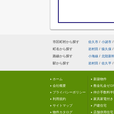
市区町村から探す
佐久市
/
小諸市
/
町名から探す
岩村田
/
猿久保
/
路線から探す
小海線
/
北陸新
駅から探す
岩村田
/
佐久平
/
ホーム
新築物件
会社概要
敷金礼金ゼロ
プライバシーポリシー
仲介手数料半
利用規約
家具家電付き
サイトマップ
戸建住宅
物件カタログ
店舗併用住宅