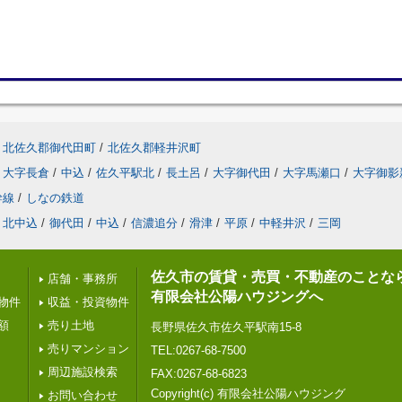
北佐久郡御代田町
/
北佐久郡軽井沢町
大字長倉
/
中込
/
佐久平駅北
/
長土呂
/
大字御代田
/
大字馬瀬口
/
大字御影
幹線
/
しなの鉄道
北中込
/
御代田
/
中込
/
信濃追分
/
滑津
/
平原
/
中軽井沢
/
三岡
佐久市の賃貸・売買・不動産のことな
店舗・事務所
有限会社公陽ハウジングへ
物件
収益・投資物件
額
売り土地
長野県佐久市佐久平駅南15-8
売りマンション
TEL:0267-68-7500
周辺施設検索
FAX:0267-68-6823
Copyright(c) 有限会社公陽ハウジング
お問い合わせ