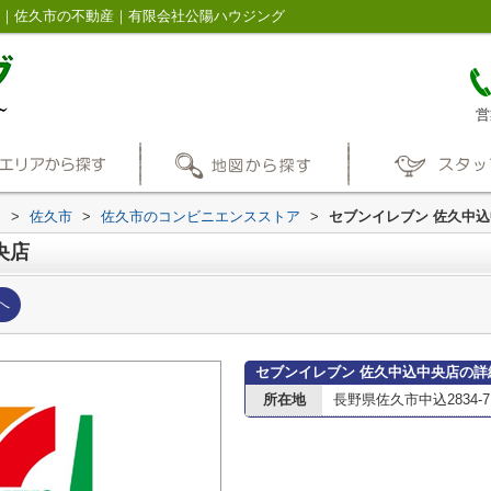
ジ｜佐久市の不動産｜有限会社公陽ハウジング
営
内
>
佐久市
>
佐久市のコンビニエンスストア
>
セブンイレブン 佐久中
央店
へ
セブンイレブン 佐久中込中央店の詳
所在地
長野県佐久市中込2834-7