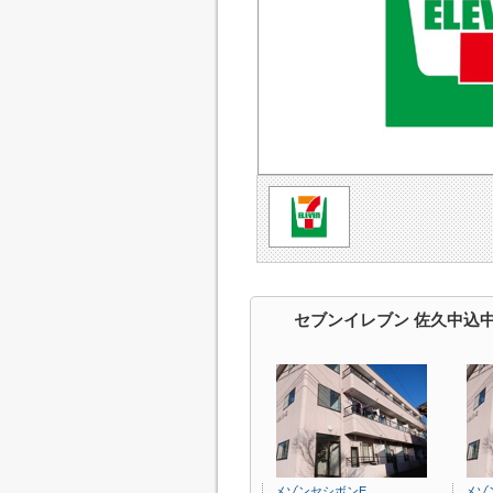
セブンイレブン 佐久中込
メゾンセシボンE
メゾ