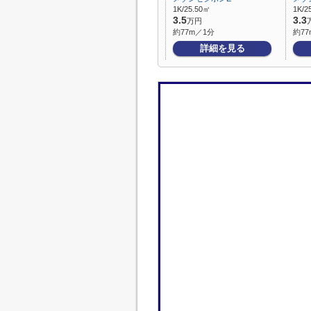
1K/25.50㎡
1K/2
3.5
3.3
万円
約77m／1分
約77
詳細を見る