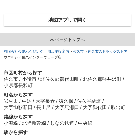
地図アプリで開く
ページトップへ
有限会社公陽ハウジング
>
周辺施設案内
>
佐久市
>
佐久市のドラッグストア
>
ウエルシア佐久インターウェーブ店
市区町村から探す
佐久市
/
小諸市
/
北佐久郡御代田町
/
北佐久郡軽井沢町
/
小県郡長和町
町名から探す
岩村田
/
中込
/
大字長倉
/
猿久保
/
佐久平駅北
/
大字御影新田
/
長土呂
/
大字馬瀬口
/
大字御代田
/
取出町
路線から探す
小海線
/
北陸新幹線
/
しなの鉄道
/
中央線
駅から探す