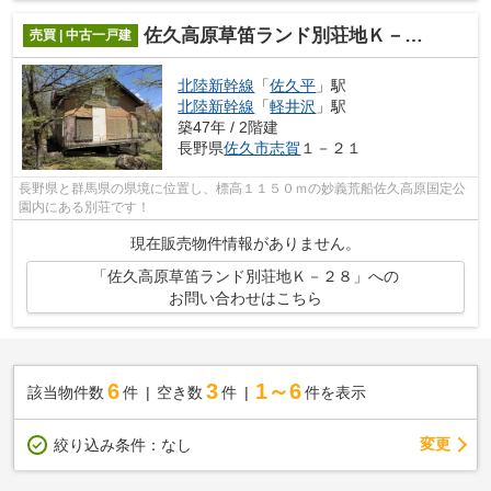
佐久高原草笛ランド別荘地Ｋ－２８
売買 | 中古一戸建
北陸新幹線
「
佐久平
」駅
北陸新幹線
「
軽井沢
」駅
築47年 / 2階建
長野県
佐久市
志賀
１－２１
長野県と群馬県の県境に位置し、標高１１５０ｍの妙義荒船佐久高原国定公
園内にある別荘です！
現在販売物件情報がありません。
「佐久高原草笛ランド別荘地Ｋ－２８」への
お問い合わせはこちら
6
3
1～6
該当物件数
件
空き数
件
件を表示
変更
絞り込み条件：
なし