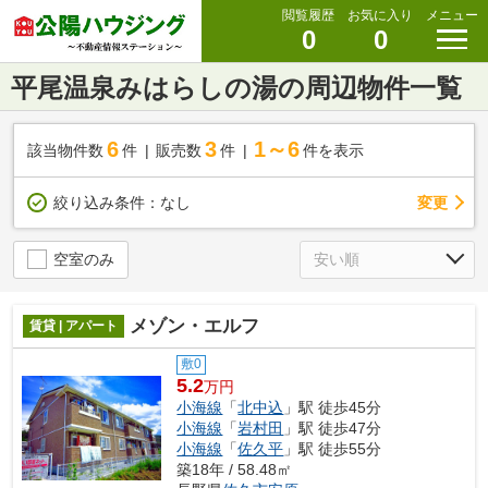
閲覧履歴
お気に入り
メニュー
0
0
平尾温泉みはらしの湯の周辺物件一覧
6
3
1～6
該当物件数
件
販売数
件
件を表示
変更
絞り込み条件：
なし
空室のみ
メゾン・エルフ
賃貸 | アパート
敷0
5.2
万円
小海線
「
北中込
」駅 徒歩45分
小海線
「
岩村田
」駅 徒歩47分
小海線
「
佐久平
」駅 徒歩55分
築18年 / 58.48㎡