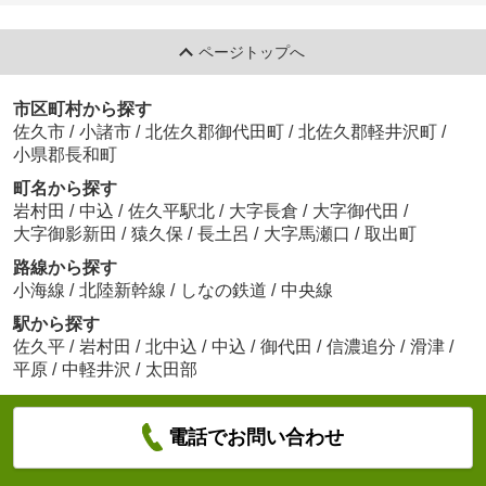
ページトップへ
市区町村から探す
佐久市
/
小諸市
/
北佐久郡御代田町
/
北佐久郡軽井沢町
/
小県郡長和町
町名から探す
岩村田
/
中込
/
佐久平駅北
/
大字長倉
/
大字御代田
/
大字御影新田
/
猿久保
/
長土呂
/
大字馬瀬口
/
取出町
路線から探す
小海線
/
北陸新幹線
/
しなの鉄道
/
中央線
駅から探す
佐久平
/
岩村田
/
北中込
/
中込
/
御代田
/
信濃追分
/
滑津
/
平原
/
中軽井沢
/
太田部
電話でお問い合わせ