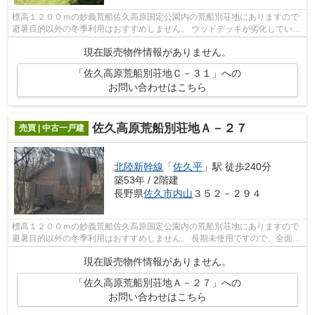
標高１２００ｍの妙義荒船佐久高原国定公園内の荒船別荘地にありますので
避暑目的以外の冬季利用はおすすめしません。 ウッドデッキが劣化していま
すので、補修が必要です。
現在販売物件情報がありません。
「佐久高原荒船別荘地Ｃ－３１」への
お問い合わせはこちら
佐久高原荒船別荘地Ａ－２７
売買 | 中古一戸建
北陸新幹線
「
佐久平
」駅 徒歩240分
築53年 / 2階建
長野県
佐久市
内山
３５２－２９４
標高１２００ｍの妙義荒船佐久高原国定公園内の荒船別荘地にありますので
避暑目的以外の冬季利用はおすすめしません。 長期未使用ですので、全面リ
フォーム（とくに水周り設備の交換や...
現在販売物件情報がありません。
「佐久高原荒船別荘地Ａ－２７」への
お問い合わせはこちら