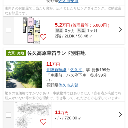
長野県
佐久市
安原
南向きのお部屋で日当たり良好。広々としたリビングダイニング。収納豊富
なお部屋です。
5.2
万
円
(管理費等：5,800円 )
0ヶ月
1ヶ月
敷金
礼金
2階 / 2LDK / 58.48㎡
佐久高原草笛ランド別荘地
売買 | 売地
11
万円
北陸新幹線
「
佐久平
」駅 徒歩199分
「車庫前」バス停下車 徒歩99分
- / -
長野県
佐久市
志賀
驚きの低価格ですがワケあり・事故物件ではありません！所有者が高齢で相
続人がいない等の安心な理由で、引き取っていただける方を探しています♪総
額２０万円以下で取得可能です。
11
万
円
- / - / 726.00㎡