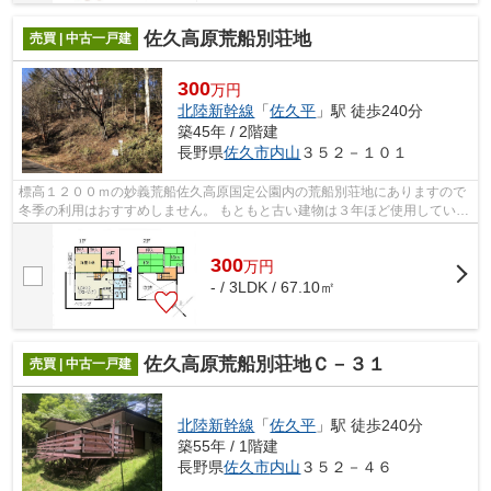
佐久高原荒船別荘地
売買 | 中古一戸建
300
万円
北陸新幹線
「
佐久平
」駅 徒歩240分
築45年 / 2階建
長野県
佐久市
内山
３５２－１０１
標高１２００ｍの妙義荒船佐久高原国定公園内の荒船別荘地にありますので
冬季の利用はおすすめしません。 もともと古い建物は３年ほど使用していま
せんので、外壁や給排水設備に劣化が...
300
万
円
- / 3LDK / 67.10㎡
佐久高原荒船別荘地Ｃ－３１
売買 | 中古一戸建
北陸新幹線
「
佐久平
」駅 徒歩240分
築55年 / 1階建
長野県
佐久市
内山
３５２－４６