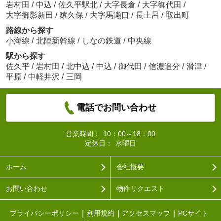
岩村田
/
中込
/
佐久平駅北
/
大字長倉
/
大字御代田
/
大字御影新田
/
猿久保
/
大字馬瀬口
/
長土呂
/
取出町
路線から探す
小海線
/
北陸新幹線
/
しなの鉄道
/
中央線
駅から探す
佐久平
/
岩村田
/
北中込
/
中込
/
御代田
/
信濃追分
/
滑津
/
平原
/
中軽井沢
/
三岡
電話でお問い合わせ
営業時間：
10：00～18：00
定休日：
水曜日
ホーム
会社概要
お問い合わせ
物件リクエスト
プライバシーポリシー
利用規約
アクセスマップ
PCサイト