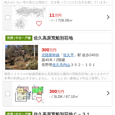
続人がいない等の安心な理由で、引き取っていただける方を探しています♪総
額２０万円以下で取得可能です。
11
万
円
- / - / 726.00㎡
佐久高原荒船別荘地
売買 | 中古一戸建
300
万円
北陸新幹線
「
佐久平
」駅 徒歩240分
築45年 / 2階建
長野県
佐久市
内山
３５２－１０１
標高１２００ｍの妙義荒船佐久高原国定公園内の荒船別荘地にありますので
冬季の利用はおすすめしません。 もともと古い建物は３年ほど使用していま
せんので、外壁や給排水設備に劣化が...
300
万
円
- / 3LDK / 67.10㎡
佐久高原荒船別荘地Ｃ－３１
売買 | 中古一戸建