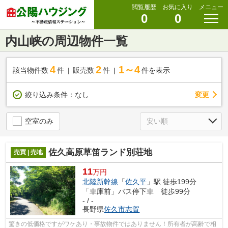
閲覧履歴
お気に入り
メニュー
0
0
内山峡の周辺物件一覧
4
2
1～4
該当物件数
件
販売数
件
件を表示
変更
絞り込み条件：
なし
空室のみ
佐久高原草笛ランド別荘地
売買 | 売地
11
万円
北陸新幹線
「
佐久平
」駅 徒歩199分
「車庫前」バス停下車 徒歩99分
- / -
長野県
佐久市
志賀
驚きの低価格ですがワケあり・事故物件ではありません！所有者が高齢で相