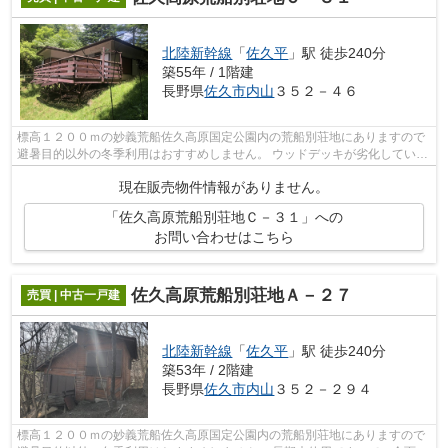
北陸新幹線
「
佐久平
」駅 徒歩240分
築55年 / 1階建
長野県
佐久市
内山
３５２－４６
標高１２００ｍの妙義荒船佐久高原国定公園内の荒船別荘地にありますので
避暑目的以外の冬季利用はおすすめしません。 ウッドデッキが劣化していま
すので、補修が必要です。
現在販売物件情報がありません。
「佐久高原荒船別荘地Ｃ－３１」への
お問い合わせはこちら
佐久高原荒船別荘地Ａ－２７
売買 | 中古一戸建
北陸新幹線
「
佐久平
」駅 徒歩240分
築53年 / 2階建
長野県
佐久市
内山
３５２－２９４
標高１２００ｍの妙義荒船佐久高原国定公園内の荒船別荘地にありますので