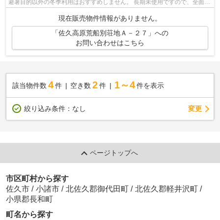
避暑目的以外の冬季利用はおすすめしません。 長期未使用ですので、全面リ
フォーム（とくに水周り設備の交換や...
現在販売物件情報がありません。
「佐久高原荒船別荘地Ａ－２７」への
お問い合わせはこちら
4
2
1～4
該当物件数
件
空き数
件
件を表示
変更
絞り込み条件：
なし
ページトップへ
市区町村から探す
佐久市
/
小諸市
/
北佐久郡御代田町
/
北佐久郡軽井沢町
/
小県郡長和町
町名から探す