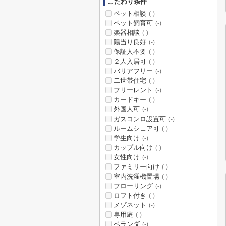
こだわり条件
ペット相談
(-)
ペット飼育可
(-)
楽器相談
(-)
陽当り良好
(-)
保証人不要
(-)
２人入居可
(-)
バリアフリー
(-)
二世帯住宅
(-)
フリーレント
(-)
カードキー
(-)
外国人可
(-)
ガスコンロ設置可
(-)
ルームシェア可
(-)
学生向け
(-)
カップル向け
(-)
女性向け
(-)
ファミリー向け
(-)
室内洗濯機置場
(-)
フローリング
(-)
ロフト付き
(-)
メゾネット
(-)
専用庭
(-)
ベランダ
(-)