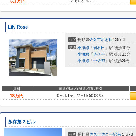
6.3
万円
1ヶ月
/
1ヶ月
/
-
/
-
/
-
Lily Rose
長野県
佐久市
岩村田
1357-3
住所
交通
小海線
「
岩村田
」駅 徒歩10分
小海線
「
佐久平
」駅 徒歩13分
小海線
「
中佐都
」駅 徒歩25分
敷金/礼金/保証金/償却/敷引
賃料
18
万円
0ヶ月
/
1ヶ月
/
2ヶ月
/
50.00％
/
-
永存第２ビル
長野県
佐久市
佐久平駅南
１５-３
住所