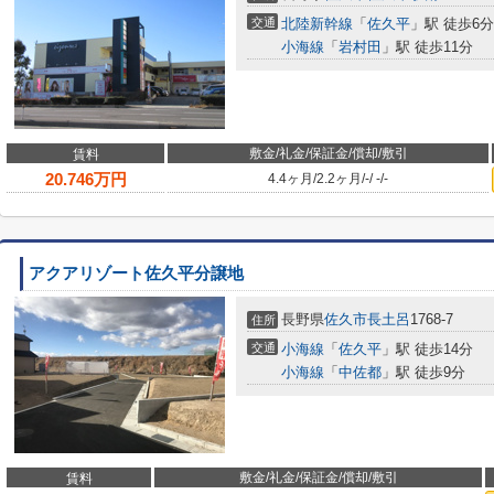
交通
北陸新幹線
「
佐久平
」駅 徒歩6分
小海線
「
岩村田
」駅 徒歩11分
敷金/礼金/保証金/償却/敷引
賃料
20.746
万円
4.4ヶ月
/
2.2ヶ月
/
-
/
-
/
-
アクアリゾート佐久平分譲地
長野県
佐久市
長土呂
1768-7
住所
交通
小海線
「
佐久平
」駅 徒歩14分
小海線
「
中佐都
」駅 徒歩9分
敷金/礼金/保証金/償却/敷引
賃料