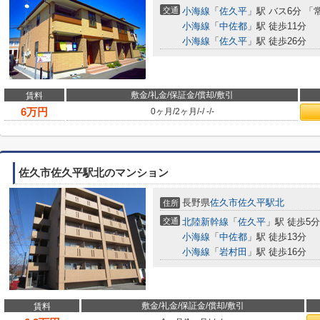
交通
小海線
「
佐久平
」駅 バス6分 
小海線
「
中佐都
」駅 徒歩11分
小海線
「
佐久平
」駅 徒歩26分
敷金/礼金/保証金/償却/敷引
賃料
6
万円
0ヶ月
/
2ヶ月
/
-
/
-
/
-
佐久市佐久平駅北のマンション
長野県
佐久市
佐久平駅北
住所
交通
北陸新幹線
「
佐久平
」駅 徒歩5分
小海線
「
中佐都
」駅 徒歩13分
小海線
「
岩村田
」駅 徒歩16分
敷金/礼金/保証金/償却/敷引
賃料