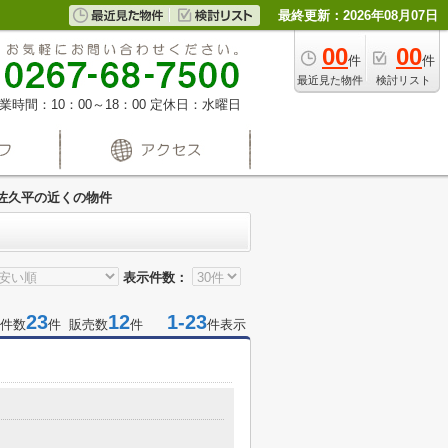
最終更新：2026年08月07日
00
00
件
件
最近見た物件
検討リスト
業時間：10：00～18：00
定休日：水曜日
佐久平の近くの物件
表示件数：
23
12
1-23
件数
件 販売数
件
件表示