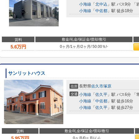
小海線
「
北中込
」駅 バス9分 「
小海線
「
中佐都
」駅 徒歩18分
敷金/礼金/保証金/償却/敷引
賃料
5.6
万円
0ヶ月
/
1ヶ月
/
2ヶ月
/
50.00％
/
-
サンリットハウス
長野県
佐久市
塚原
住所
交通
小海線
「
佐久平
」駅 バス6分 
小海線
「
中佐都
」駅 徒歩16分
小海線
「
佐久平
」駅 徒歩27分
敷金/礼金/保証金/償却/敷引
賃料
5.95
万円
0ヶ月
/
0ヶ月
/
-
/
-
/
-