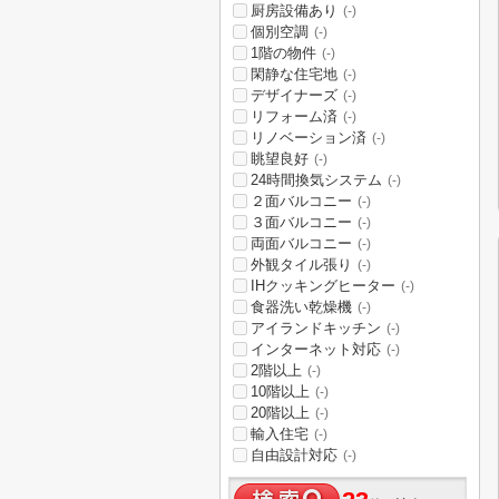
厨房設備あり
(-)
個別空調
(-)
1階の物件
(-)
閑静な住宅地
(-)
デザイナーズ
(-)
リフォーム済
(-)
リノベーション済
(-)
眺望良好
(-)
24時間換気システム
(-)
２面バルコニー
(-)
３面バルコニー
(-)
両面バルコニー
(-)
外観タイル張り
(-)
IHクッキングヒーター
(-)
食器洗い乾燥機
(-)
アイランドキッチン
(-)
インターネット対応
(-)
2階以上
(-)
10階以上
(-)
20階以上
(-)
輸入住宅
(-)
自由設計対応
(-)