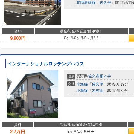
北陸新幹線
「
佐久平
」駅 徒歩11
敷金/礼金/保証金/償却/敷引
賃料
9,900
円
0ヶ月
/
0ヶ月
/
0ヶ月
/
-
/
-
インターナショナルロッチングハウス
長野県
佐久市
根々井
住所
交通
小海線
「
佐久平
」駅 徒歩19分
小海線
「
岩村田
」駅 徒歩23分
敷金/礼金/保証金/償却/敷引
賃料
2.7
万円
2ヶ月
/
1ヶ月
/
-
/
-
/
-