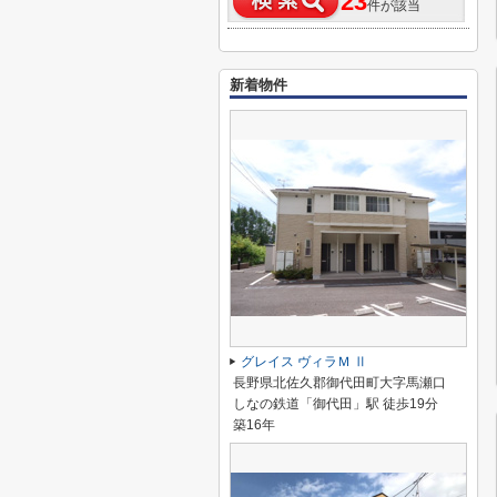
23
件が該当
新着物件
グレイス ヴィラＭ Ⅱ
長野県北佐久郡御代田町大字馬瀬口
しなの鉄道「御代田」駅 徒歩19分
築16年