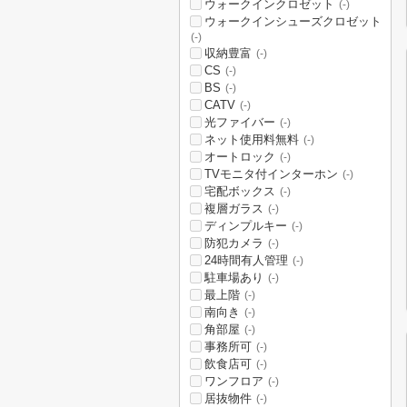
ウォークインクロゼット
(-)
ウォークインシューズクロゼット
(-)
収納豊富
(-)
CS
(-)
BS
(-)
CATV
(-)
光ファイバー
(-)
ネット使用料無料
(-)
オートロック
(-)
TVモニタ付インターホン
(-)
宅配ボックス
(-)
複層ガラス
(-)
ディンプルキー
(-)
防犯カメラ
(-)
24時間有人管理
(-)
駐車場あり
(-)
最上階
(-)
南向き
(-)
角部屋
(-)
事務所可
(-)
飲食店可
(-)
ワンフロア
(-)
居抜物件
(-)