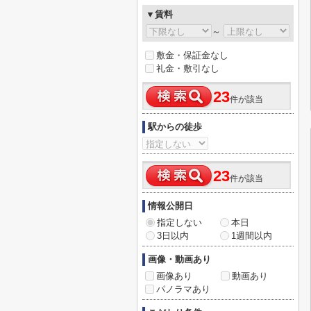
▼賃料
～
敷金・保証金なし
礼金・敷引なし
23
件が該当
駅からの徒歩
23
件が該当
情報公開日
指定しない
本日
3日以内
1週間以内
画像・動画あり
画像あり
動画あり
パノラマあり