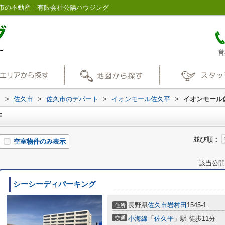
市の不動産｜有限会社公陽ハウジング
営
内
>
佐久市
>
佐久市のデパート
>
イオンモール佐久平
>
イオンモール
件
並び順：
空室物件のみ表示
該当公開
シーシーディパーキング
長野県
佐久市
岩村田
1545-1
住所
交通
小海線
「
佐久平
」駅 徒歩11分