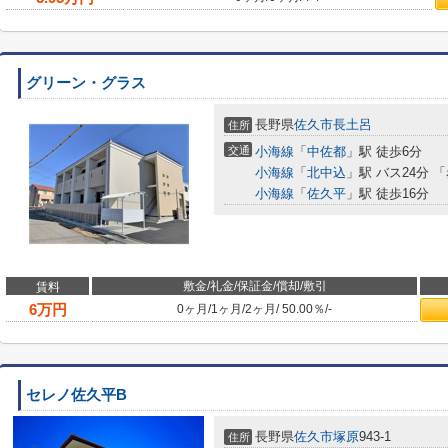
グリーン・グラス
長野県
佐久市
長土呂
住所
交通
小海線
「
中佐都
」駅 徒歩6分
小海線
「
北中込
」駅 バス24分 
小海線
「
佐久平
」駅 徒歩16分
敷金/礼金/保証金/償却/敷引
賃料
6
万円
0ヶ月
/
1ヶ月
/
2ヶ月
/
50.00％
/
-
セレノ佐久平B
長野県
佐久市
塚原
943-1
住所