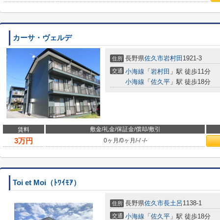
カーサ・ヴェルデ
長野県
佐久市
岩村田
1921-3
住所
交通
小海線
「
岩村田
」駅 徒歩11分
小海線
「
佐久平
」駅 徒歩18分
敷金/礼金/保証金/償却/敷引
賃料
3
万円
0ヶ月
/
0ヶ月
/
-
/
-
/
-
Toi et Moi（ﾄﾜｲﾓｱ）
長野県
佐久市
長土呂
1138-1
住所
交通
小海線
「
佐久平
」駅 徒歩18分