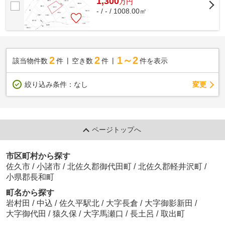
1,300
万
円
- / - / 1008.00㎡
2
2
1～2
該当物件数
件
空き数
件
件を表示
変更
絞り込み条件：
なし
ページトップへ
市区町村から探す
佐久市
/
小諸市
/
北佐久郡御代田町
/
北佐久郡軽井沢町
/
小県郡長和町
町名から探す
岩村田
/
中込
/
佐久平駅北
/
大字長倉
/
大字御影新田
/
大字御代田
/
猿久保
/
大字馬瀬口
/
長土呂
/
取出町