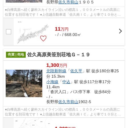
長野県
佐久市
前山
１９０５
●白樺高原へ続く蓼科スカイライン沿いの標高１，０００メートルの高原に
位置する別荘地です！ ●上信越自動車道「佐久南ＩＣ」より車で１０分とア
クセスも抜群です！ ●八ヶ岳方面へのマ...
11
万
円
- / - / 668.00㎡
佐久高原美笹別荘地Ｇ－１９
売買 | 売地
1,300
万円
北陸新幹線
「
佐久平
」駅 徒歩180分車25
分 15.3km
小海線
「
中込
」駅 徒歩117分車17分
11.4km
「沓沢入口」バス停下車 徒歩84分
- / -
長野県
佐久市
前山
1902-5
●白樺高原へ続く蓼科スカイライン沿いの標高１，０００メートルの高原に
位置する別荘地です！ ●上信越自動車道「佐久南ＩＣ」より車で１０分とア
クセスも抜群です！ ●八ヶ岳方面へのマ...