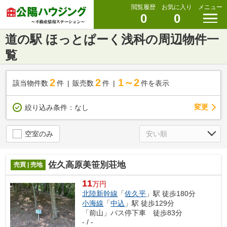
閲覧履歴
お気に入り
メニュー
0
0
道の駅 ほっとぱーく浅科の周辺物件一
覧
2
2
1～2
該当物件数
件
販売数
件
件を表示
変更
絞り込み条件：
なし
空室のみ
佐久高原美笹別荘地
売買 | 売地
11
万円
北陸新幹線
「
佐久平
」駅 徒歩180分
小海線
「
中込
」駅 徒歩129分
「前山」バス停下車 徒歩83分
- / -